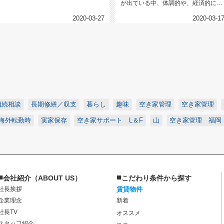
そこに！しかし、その青年は来日2か
が出ている中、体調的や、経済的に影
月目...
響を受けてしまっている方も出てい...
2020-03-27
2020-03-1
相続相談
長期修繕／収支
暮らし
趣味
空き家管理
空き家管理
海外転勤時
実家保存
空き家サポート L＆F
山
空き家管理 福岡
■
■
会社紹介（ABOUT US）
こだわり条件から探す
社長挨拶
賃貸物件
企業理念
新着
社長TV
オススメ
スタッフ紹介