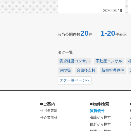
2020-04-16
20
1-20
該当公開件数
件
件表示
タグ一覧
賃貸経営コンサル
不動産コンサル
遊び場
台風後点検
新規管理物件
タグ一覧ページへ
■
■
ご案内
物件検索
住宅事業部
賃貸物件
沿線から探す
仲介業者様
住所から探す