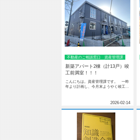
不動産のご相談窓口 資産管理課
新築アパート2棟（計13戸）竣
工前満室！！！
こんにちは。資産管理課です。 一昨
年より計画し、今月末ようやく竣工す
るアパートがなんと！！竣工前に全...
2026-02-14