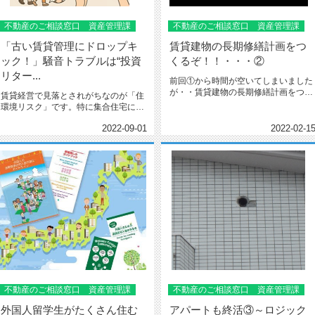
不動産のご相談窓口 資産管理課
不動産のご相談窓口 資産管理課
「古い賃貸管理にドロップキ
賃貸建物の長期修繕計画をつ
ック！」騒音トラブルは“投資
くるぞ！！・・・②
リター...
前回①から時間が空いてしまいました
が・・賃貸建物の長期修繕計画をつく
賃貸経営で見落とされがちなのが「住
るぞ！！・・・②です！各メンテナ...
環境リスク」です。特に集合住宅にお
ける騒音トラブルは、入居者満足度...
2022-09-01
2022-02-1
不動産のご相談窓口 資産管理課
不動産のご相談窓口 資産管理課
外国人留学生がたくさん住む
アパートも終活③～ロジック