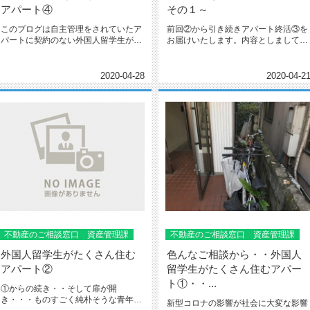
アパート④
その１～
このブログは自主管理をされていたア
前回②から引き続きアパート終活③を
パートに契約のない外国人留学生がい
お届けいたします。内容としましては
る。しかも複数。というご相談から...
その中身です！せっかくオリジナル...
2020-04-28
2020-04-2
不動産のご相談窓口 資産管理課
不動産のご相談窓口 資産管理課
外国人留学生がたくさん住む
色んなご相談から・・外国人
アパート②
留学生がたくさん住むアパー
ト①・・...
①からの続き・・そして扉が開
き・・・ものすごく純朴そうな青年が
新型コロナの影響が社会に大変な影響