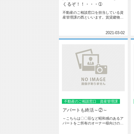
くるぞ！！・・・➀
不動産のご相談窓口を担当している資
産管理課の西といいます。賃貸建物の
長期修繕計画を立てるなら、大きな...
2021-03-02
不動産のご相談窓口 資産管理課
アパートも終活～②～
～こちらは〇〇荘など昭和感のあるア
パートをご所有のオーナー様向けの記
事となります～前回①では、ババ抜...