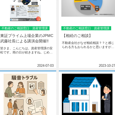
不動産のご相談窓口 資産管理課
不動産のご相談窓口 資産管理課
東証プライム上場企業のJPMC
【相続のご相談】
武藤社長による講演会開催!!
不動産会社がなぜ相続相談？？と感じ
られる方もおられるかと思いますが実
皆さま、こんにちは。資産管理課の安
は、理由があります。日本人の相続...
松です。雨の日が続きますね。じめじ
めと湿気が多く過ごしにくい季節と...
2024-07-03
2023-10-2