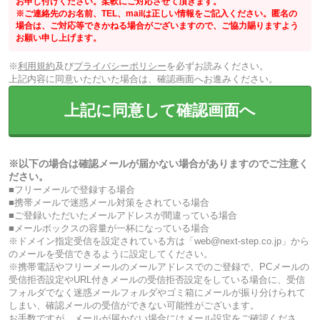
お申し付けください。柔軟にご対応させて頂きます。
※ご連絡先のお名前、TEL、mailは正しい情報をご記入ください。匿名の
場合は、ご対応等できかねる場合がございますので、ご協力賜りますよう
お願い申し上げます。
※
利用規約
及び
プライバシーポリシー
を必ずお読みください。
上記内容に同意いただいた場合は、確認画面へお進みください。
上記に同意して確認画面へ
※以下の場合は確認メールが届かない場合がありますのでご注意く
ださい。
■フリーメールで登録する場合
■携帯メールで迷惑メール対策をされている場合
■ご登録いただいたメールアドレスが間違っている場合
■メールボックスの容量が一杯になっている場合
※ドメイン指定受信を設定されている方は「web@next-step.co.jp」から
のメールを受信できるように設定してください。
※携帯電話やフリーメールのメールアドレスでのご登録で、PCメールの
受信拒否設定やURL付きメールの受信拒否設定をしている場合に、受信
フォルダでなく迷惑メールフォルダやゴミ箱にメールが振り分けられて
しまい、確認メールの受信ができない可能性がございます。
お手数ですが、メールが届かない場合にはメール設定をご確認くださ