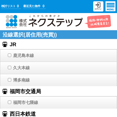
0
0
検討リスト
最近見た物件
沿線選択(居住用(売買))
JR
鹿児島本線
久大本線
博多南線
福岡市交通局
福岡市七隈線
西日本鉄道