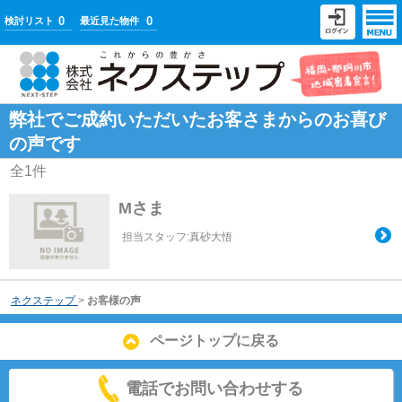
0
0
検討リスト
最近見た物件
弊社でご成約いただいたお客さまからのお喜び
の声です
全
1
件
Mさま
担当スタッフ:真砂大悟
ネクステップ
>
お客様の声
ページトップに戻る
電話でお問い合わせする