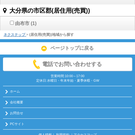
大分県の市区郡(居住用(売買))
由布市
(1)
ネクステップ
>
(居住用(売買))地域から探す
ページトップに戻る
電話でお問い合わせする
営業時間:10:00～17:00
定休日:水曜日・年末年始・夏季休暇・GW
ホーム
会社概要
お問合せ
PCサイト
個人情報
｜
利用規約
｜
アクセスマップ