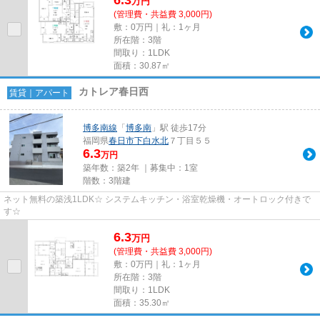
6.3
万
円
(管理費・共益費 3,000円)
敷：0万円｜礼：1ヶ月
所在階：3階
間取り：1LDK
面積：30.87㎡
カトレア春日西
賃貸｜アパート
博多南線
「
博多南
」駅 徒歩17分
福岡県
春日市
下白水北
７丁目５５
6.3
万円
築年数：築2年 ｜募集中：
1室
階数：3階建
ネット無料の築浅1LDK☆ システムキッチン・浴室乾燥機・オートロック付きで
す☆
6.3
万
円
(管理費・共益費 3,000円)
敷：0万円｜礼：1ヶ月
所在階：3階
間取り：1LDK
面積：35.30㎡