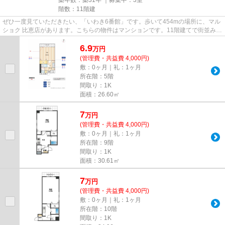
築年数：築31年 ｜募集中：
3室
階数：11階建
ぜひ一度見ていただきたい、「いわき6番館」です。歩いて454mの場所に、マル
ショク 比恵店があります。こちらの物件はマンションです。11階建てで街並みに
も馴染んだ物件です。福岡市...
6.9
万
円
(管理費・共益費 4,000円)
敷：0ヶ月｜礼：1ヶ月
所在階：5階
間取り：1K
面積：26.60㎡
7
万
円
(管理費・共益費 4,000円)
敷：0ヶ月｜礼：1ヶ月
所在階：9階
間取り：1K
面積：30.61㎡
7
万
円
(管理費・共益費 4,000円)
敷：0ヶ月｜礼：1ヶ月
所在階：10階
間取り：1K