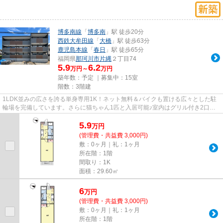
博多南線
「
博多南
」駅 徒歩20分
西鉄大牟田線
「
大橋
」駅 徒歩63分
鹿児島本線
「
春日
」駅 徒歩65分
福岡県
那珂川市
片縄
２丁目74
5.9
6.2
万円～
万円
築年数：予定 ｜募集中：
15室
階数：3階建
1LDK並みの広さを誇る単身専用1K！ネット無料＆バイクも置ける広々とした駐
輪場を完備しています。さらに猫ちゃん1匹と入居可能♪室内はグリル付き2口コ
ンロのシステムキッチンや追い焚...
5.9
万
円
(管理費・共益費 3,000円)
敷：0ヶ月｜礼：1ヶ月
所在階：1階
間取り：1K
面積：29.60㎡
6
万
円
(管理費・共益費 3,000円)
敷：0ヶ月｜礼：1ヶ月
所在階：1階