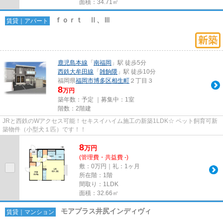
面積：34.71㎡
ｆｏｒｔ Ⅱ、Ⅲ
賃貸｜アパート
鹿児島本線
「
南福岡
」駅 徒歩5分
西鉄大牟田線
「
雑餉隈
」駅 徒歩10分
福岡県
福岡市博多区
相生町
２丁目３
8
万円
築年数：予定 ｜募集中：
1室
階数：2階建
JRと西鉄のWアクセス可能！セキスイハイム施工の新築1LDK☆ ペット飼育可新
築物件（小型犬１匹）です！！
8
万
円
(管理費・共益費 -)
敷：0万円｜礼：1ヶ月
所在階：1階
間取り：1LDK
面積：32.66㎡
モアプラス井尻インディヴィ
賃貸｜マンション