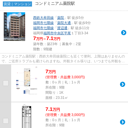
コンドミニアム薬院駅
賃貸｜マンション
西鉄大牟田線
「
薬院
」駅 徒歩5分
福岡市七隈線
「
薬院大通
」駅 徒歩9分
福岡市七隈線
「
渡辺通
」駅 徒歩11分
福岡県
福岡市中央区
平尾
１丁目3-34
7
7.1
万円～
万円
築年数：築23年 ｜募集中：
2室
階数：9階建
コンドミニアム薬院駅：西鉄大牟田線薬院にも近くて便利。上階はありませんの
で、ご近所トラブルも避けられますね。外観タイル張りは、いつまでも外観をき
れいに保ちます。こちらの物...
7
万
円
(管理費・共益費 3,000円)
敷：0ヶ月｜礼：1ヶ月
所在階：9階
間取り：1K
面積：23.31㎡
7.1
万
円
(管理費・共益費 3,000円)
敷：0ヶ月｜礼：1ヶ月
所在階：9階