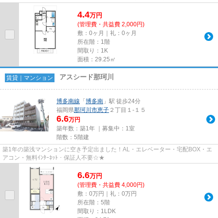
アパートです。陽当たりが良い...
4.4
万
円
(管理費・共益費 2,000円)
敷：0ヶ月｜礼：0ヶ月
所在階：1階
間取り：1K
面積：29.25㎡
アスシード那珂川
賃貸｜マンション
博多南線
「
博多南
」駅 徒歩24分
福岡県
那珂川市
恵子
２丁目１-１５
6.6
万円
築年数：築1年 ｜募集中：
1室
階数：5階建
築1年の築浅マンションに空き予定出ました！AL・エレベーター・宅配BOX・エ
アコン・無料ｲﾝﾀｰﾈｯﾄ・保証人不要☆★
6.6
万
円
(管理費・共益費 4,000円)
敷：0万円｜礼：0万円
所在階：5階
間取り：1LDK