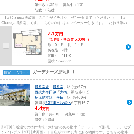
築年数：築5年 ｜募集中：
1室
階数：6階建
「La Cienega博多南」のここがイチオシ。ぜひ一度見ていただきたい、「La
Cienega博多南」です。こちらの物件はエレベーター付きです。こだわり派の方
も満足度の高いデザイナーズ物件...
7.1
万
円
(管理費・共益費 5,000円)
敷：0ヶ月｜礼：1ヶ月
所在階：4階
間取り：1LDK
面積：34.88㎡
ガーデナーズ那珂川Ⅱ
賃貸｜アパート
博多南線
「
博多南
」駅 徒歩37分
西鉄大牟田線
「
大橋
」駅 徒歩63分
鹿児島本線
「
春日
」駅 徒歩79分
福岡県
那珂川市
片縄北
６丁目16-7
4.4
万円
築年数：築23年 ｜募集中：
1室
階数：2階建
那珂川市近辺での物件情報：大好評のあの物件「ガーデナーズ那珂川Ⅱ」。セブ
ン‐イレブン 那珂川片縄西４丁目店が232m以内にある物件です。こちらの物件は