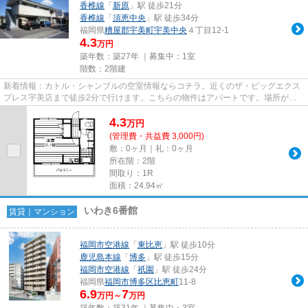
香椎線
「
新原
」駅 徒歩21分
香椎線
「
須恵中央
」駅 徒歩34分
福岡県
糟屋郡宇美町
宇美中央
４丁目12-1
4.3
万円
築年数：築27年 ｜募集中：
1室
階数：2階建
新着情報：カトル・シャンブルの空室情報ならコチラ。近くのザ・ビッグエクス
プレス宇美店まで徒歩2分で行けます。こちらの物件はアパートです。場所が平
坦なのは、ランニングをする上...
4.3
万
円
(管理費・共益費 3,000円)
敷：0ヶ月｜礼：0ヶ月
所在階：2階
間取り：1R
面積：24.94㎡
いわき6番館
賃貸｜マンション
福岡市空港線
「
東比恵
」駅 徒歩10分
鹿児島本線
「
博多
」駅 徒歩15分
福岡市空港線
「
祇園
」駅 徒歩24分
福岡県
福岡市博多区
比恵町
11-8
6.9
7
万円～
万円