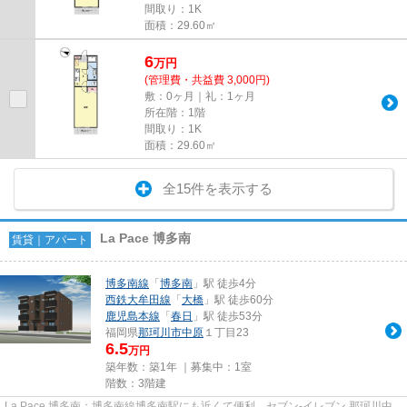
間取り：1K
面積：29.60㎡
6
万
円
(管理費・共益費 3,000円)
敷：0ヶ月｜礼：1ヶ月
所在階：1階
間取り：1K
面積：29.60㎡
全15件を表示する
La Pace 博多南
賃貸｜アパート
博多南線
「
博多南
」駅 徒歩4分
西鉄大牟田線
「
大橋
」駅 徒歩60分
鹿児島本線
「
春日
」駅 徒歩53分
福岡県
那珂川市
中原
１丁目23
6.5
万円
築年数：築1年 ｜募集中：
1室
階数：3階建
La Pace 博多南：博多南線博多南駅にも近くて便利。セブン‐イレブン 那珂川中