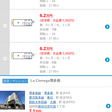
間取り：1K
面積：27.90㎡
6.2
万
円
(管理費・共益費 5,000円)
敷：0ヶ月｜礼：1ヶ月
所在階：7階
間取り：1K
面積：27.90㎡
6.2
万
円
(管理費・共益費 5,000円)
敷：0ヶ月｜礼：1ヶ月
所在階：8階
間取り：1K
面積：27.90㎡
La Cienega博多南
賃貸｜マンション
博多南線
「
博多南
」駅 徒歩4分
鹿児島本線
「
春日
」駅 徒歩56分
西鉄大牟田線
「
大橋
」駅 徒歩65分
福岡県
那珂川市
中原
３丁目
7.1
万円