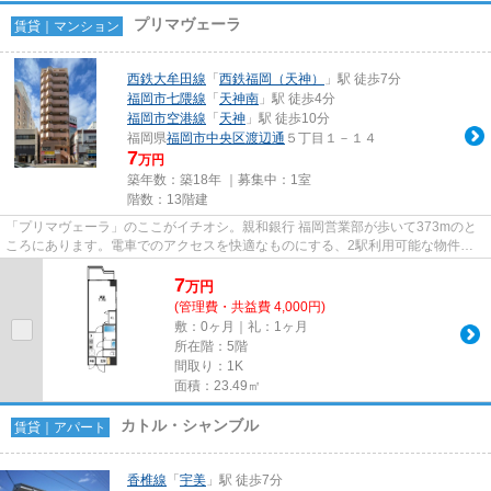
プリマヴェーラ
賃貸｜マンション
西鉄大牟田線
「
西鉄福岡（天神）
」駅 徒歩7分
福岡市七隈線
「
天神南
」駅 徒歩4分
福岡市空港線
「
天神
」駅 徒歩10分
福岡県
福岡市中央区
渡辺通
５丁目１－１４
7
万円
築年数：築18年 ｜募集中：
1室
階数：13階建
「プリマヴェーラ」のここがイチオシ。親和銀行 福岡営業部が歩いて373mのと
ころにあります。電車でのアクセスを快適なものにする、2駅利用可能な物件で
す。高層建築がお好きな方には1...
7
万
円
(管理費・共益費 4,000円)
敷：0ヶ月｜礼：1ヶ月
所在階：5階
間取り：1K
面積：23.49㎡
カトル・シャンブル
賃貸｜アパート
香椎線
「
宇美
」駅 徒歩7分