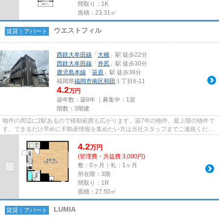
間取り：1K
面積：23.31㎡
ウエストフィル
賃貸｜アパート
西鉄大牟田線
「
大橋
」駅 徒歩22分
西鉄大牟田線
「
井尻
」駅 徒歩30分
鹿児島本線
「
笹原
」駅 徒歩38分
福岡県
福岡市南区
和田
１丁目6-11
4.2
万円
築年数：築8年 ｜募集中：
1室
階数：3階建
物件の周辺に2駅あるので移動範囲も広がります。築7年の物件。最上階の物件で
す。できるだけ早めに不動産情報を集めたい方は当社スタッフまでご連絡くださ
い。地域の不動産情報をいち...
4.2
万
円
(管理費・共益費 3,000円)
敷：0ヶ月｜礼：1ヶ月
所在階：3階
間取り：1R
面積：27.50㎡
LUMIA
賃貸｜アパート