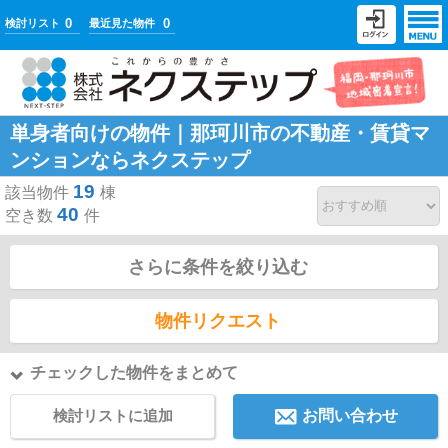
0
0
検討リスト
最近見た物件
単身者向けの物件｜那珂川市の不動産・賃貸マ
ンションならネクステップ
19
該当物件
棟
40
空き数
件
さらに条件を絞り込む
物件リクエスト
チェックした物件をまとめて
検討リストに追加
お問い合わせ