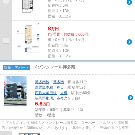
敷：0ヶ月｜礼：1ヶ月
所在階：5階
間取り：1DK
面積：31.12㎡
8
万
円
(管理費・共益費 5,000円)
敷：0ヶ月｜礼：1ヶ月
所在階：8階
間取り：1DK
面積：31.12㎡
メゾンクレール博多南
賃貸｜アパート
博多南線
「
博多南
」駅 徒歩11分
鹿児島本線
「
春日
」駅 徒歩52分
西鉄大牟田線
「
大橋
」駅 徒歩60分
福岡県
那珂川市
今光
２丁目4
6.6
万円
築年数：築5年 ｜募集中：
1室
階数：3階建
こだわりポイント満載のメゾンクレール博多南。スーパー「マルショク那珂川
店」が物件から369mのところにあります。築4年と新しく、設備の面でも充実。
こちらの物件はアパートです。気...