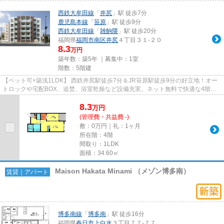
西鉄大牟田線
「
井尻
」駅 徒歩7分
鹿児島本線
「
笹原
」駅 徒歩9分
西鉄大牟田線
「
雑餉隈
」駅 徒歩20分
福岡県
福岡市南区
井尻
４丁目３１-２０
8.3
万円
築年数：築5年 ｜募集中：
1室
階数：5階建
【ペット可×築浅1LDK】 西鉄井尻駅徒歩7分＆JR笹原駅徒歩9分の好立地！オー
トロックや宅配BOX、追焚、浴室乾燥など設備充実。ネット無料で快適な4階角
部屋です！WICなど収納も豊富で魅...
8.3
万
円
(管理費・共益費 -)
敷：0万円｜礼：1ヶ月
所在階：4階
間取り：1LDK
面積：34.60㎡
Maison Hakata Minami （メゾン博多南）
賃貸｜アパート
博多南線
「
博多南
」駅 徒歩16分
福岡県
春日市
上白水
３丁目７７-７７