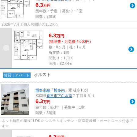
6.3
万円
築年数：予定 ｜募集中：
1室
階数：3階建
2026年7月上旬入居開始の1LDK☆
6.3
万
円
(管理費・共益費 4,000円)
敷：0ヶ月｜礼：1ヶ月
所在階：1階
間取り：1LDK
面積：32.44㎡
オルスト
賃貸｜アパート
博多南線
「
博多南
」駅 徒歩10分
福岡県
春日市
下白水南
７丁目９６-１
6.3
万円
築年数：築3年 ｜募集中：
1室
階数：3階建
ネット無料の築浅1LDK☆ システムキッチン・浴室乾燥機・オートロック付きで
す☆