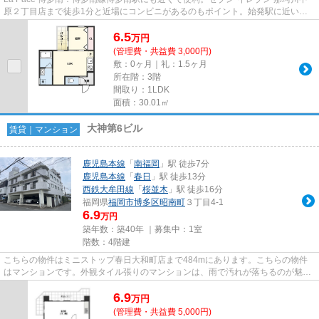
原２丁目店まで徒歩1分と近場にコンビニがあるのもポイント。始発駅に近いア
パートだと朝の通勤も少し楽に...
6.5
万
円
(管理費・共益費 3,000円)
敷：0ヶ月｜礼：1.5ヶ月
所在階：3階
間取り：1LDK
面積：30.01㎡
大神第6ビル
賃貸｜マンション
鹿児島本線
「
南福岡
」駅 徒歩7分
鹿児島本線
「
春日
」駅 徒歩13分
西鉄大牟田線
「
桜並木
」駅 徒歩16分
福岡県
福岡市博多区
昭南町
３丁目4-1
6.9
万円
築年数：築40年 ｜募集中：
1室
階数：4階建
こちらの物件はミニストップ春日大和町店まで484mにあります。こちらの物件
はマンションです。外観タイル張りのマンションは、雨で汚れが落ちるのが魅力
です。駅から徒歩7分にある物件...
6.9
万
円
(管理費・共益費 5,000円)