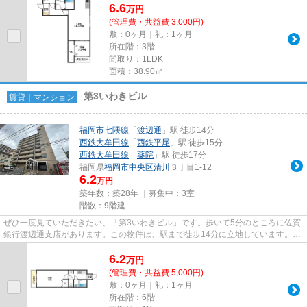
6.6
万
円
(管理費・共益費 3,000円)
敷：0ヶ月｜礼：1ヶ月
所在階：3階
間取り：1LDK
面積：38.90㎡
第3いわきビル
賃貸｜マンション
福岡市七隈線
「
渡辺通
」駅 徒歩14分
西鉄大牟田線
「
西鉄平尾
」駅 徒歩15分
西鉄大牟田線
「
薬院
」駅 徒歩17分
福岡県
福岡市中央区
清川
３丁目1-12
6.2
万円
築年数：築28年 ｜募集中：
3室
階数：9階建
ぜひ一度見ていただきたい、「第3いわきビル」です。歩いて5分のところに佐賀
銀行渡辺通支店があります。この物件は、駅まで徒歩14分に立地しています。こ
ちらの物件はマンションです...
6.2
万
円
(管理費・共益費 5,000円)
敷：0ヶ月｜礼：1ヶ月
所在階：6階