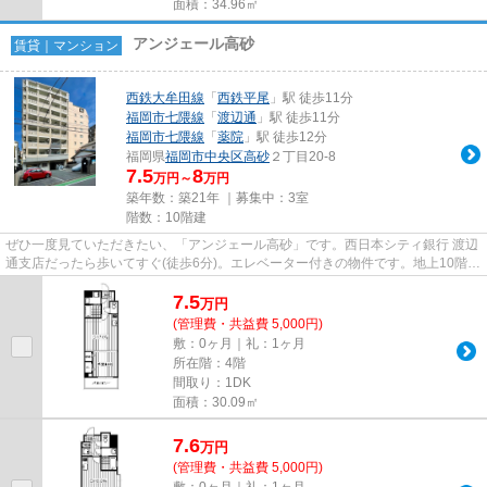
面積：34.96㎡
アンジェール高砂
賃貸｜マンション
西鉄大牟田線
「
西鉄平尾
」駅 徒歩11分
福岡市七隈線
「
渡辺通
」駅 徒歩11分
福岡市七隈線
「
薬院
」駅 徒歩12分
福岡県
福岡市中央区
高砂
２丁目20-8
7.5
8
万円～
万円
築年数：築21年 ｜募集中：
3室
階数：10階建
ぜひ一度見ていただきたい、「アンジェール高砂」です。西日本シティ銀行 渡辺
通支店だったら歩いてすぐ(徒歩6分)。エレベーター付きの物件です。地上10階建
てのこの物件なら景色もバ...
7.5
万
円
(管理費・共益費 5,000円)
敷：0ヶ月｜礼：1ヶ月
所在階：4階
間取り：1DK
面積：30.09㎡
7.6
万
円
(管理費・共益費 5,000円)