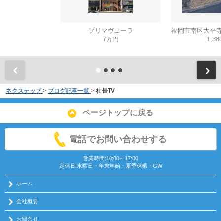
プリマヴェーラ
福岡市南区大平寺
7万円
1,3
ネクステップ
>
ブログ記事一覧
>
社長TV
ページトップに戻る
電話でお問い合わせする
営業時間:10:00～17:00
定休日:水曜日・年末年始・夏季休暇・GW
ホーム
会社概要
お問合せ