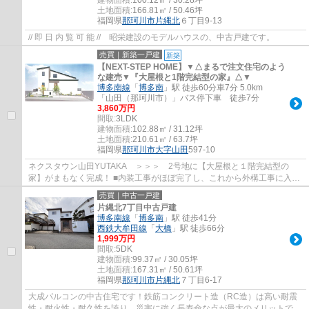
建物面積:
100.12㎡ / 30.28坪
土地面積:
166.81㎡ / 50.46坪
福岡県
那珂川市
片縄北
６丁目9-13
// 即 日 内 覧 可 能 // 昭栄建設のモデルハウスの、中古戸建です。
売買｜新築一戸建
新築
【NEXT-STEP HOME】▼△まるで注文住宅のよう
な建売▼『大屋根と1階完結型の家』△▼
博多南線
「
博多南
」駅 徒歩60分車7分 5.0km
「山田（那珂川市）」バス停下車 徒歩7分
3,860万円
間取:
3LDK
建物面積:
102.88㎡ / 31.12坪
土地面積:
210.61㎡ / 63.7坪
福岡県
那珂川市
大字山田
597-10
ネクスタウン山田YUTAKA ＞＞＞ 2号地に【大屋根と１階完結型の
家】がまもなく完成！ ■内装工事がほぼ完了し、これから外構工事に入り
ます♪ ■主寝室を１階に配置した将来にわたって...
売買｜中古一戸建
片縄北7丁目中古戸建
博多南線
「
博多南
」駅 徒歩41分
西鉄大牟田線
「
大橋
」駅 徒歩66分
1,999万円
間取:
5DK
建物面積:
99.37㎡ / 30.05坪
土地面積:
167.31㎡ / 50.61坪
福岡県
那珂川市
片縄北
７丁目6-17
大成パルコンの中古住宅です！鉄筋コンクリート造（RC造）は高い耐震
性・耐火性・耐久性を誇り、災害に強く長寿命な点が最大のメリットで