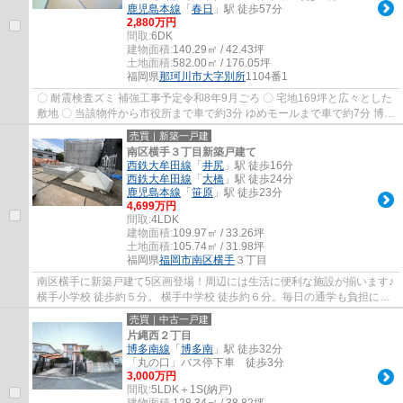
鹿児島本線
「
春日
」駅 徒歩57分
2,880万円
間取:
6DK
建物面積:
140.29㎡ / 42.43坪
土地面積:
582.00㎡ / 176.05坪
福岡県
那珂川市
大字別所
1104番1
〇 耐震検査ズミ 補強工事予定令和8年9月ごろ 〇 宅地169坪と広々とした
敷地 〇 当該物件から市役所まで車で約3分 ゆめモールまで車で約7分 博多
南駅まで車で約12分 〇 自然の暮らし...
売買｜新築一戸建
南区横手３丁目新築戸建て
西鉄大牟田線
「
井尻
」駅 徒歩16分
西鉄大牟田線
「
大橋
」駅 徒歩24分
鹿児島本線
「
笹原
」駅 徒歩23分
4,699万円
間取:
4LDK
建物面積:
109.97㎡ / 33.26坪
土地面積:
105.74㎡ / 31.98坪
福岡県
福岡市南区
横手
３丁目
南区横手に新築戸建て5区画登場！周辺には生活に便利な施設が揃います♪
横手小学校 徒歩約５分。 横手中学校 徒歩約６分。毎日の通学も負担にな
りすぎない距離感。★★店舗は博多南駅から...
売買｜中古一戸建
片縄西２丁目
博多南線
「
博多南
」駅 徒歩32分
「丸の口」バス停下車 徒歩3分
3,000万円
間取:
5LDK＋1S(納戸)