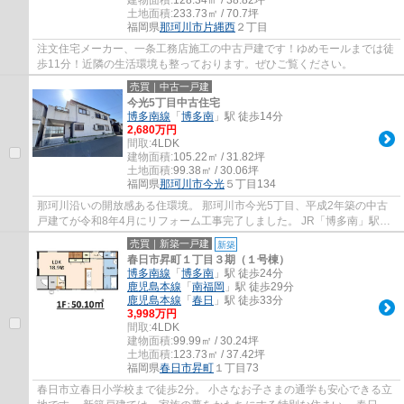
建物面積:
128.34㎡ / 38.82坪
土地面積:
233.73㎡ / 70.7坪
福岡県
那珂川市
片縄西
２丁目
注文住宅メーカー、一条工務店施工の中古戸建です！ゆめモールまでは徒
歩11分！近隣の生活環境も整っております。ぜひご覧ください。
売買｜中古一戸建
今光5丁目中古住宅
博多南線
「
博多南
」駅 徒歩14分
2,680万円
間取:
4LDK
建物面積:
105.22㎡ / 31.82坪
土地面積:
99.38㎡ / 30.06坪
福岡県
那珂川市
今光
５丁目134
那珂川沿いの開放感ある住環境。 那珂川市今光5丁目、平成2年築の中古
戸建てが令和8年4月にリフォーム工事完了しました。 JR「博多南」駅徒
歩14分と通勤通学に便利な立地で、自然と都...
売買｜新築一戸建
新築
春日市昇町１丁目３期（１号棟）
博多南線
「
博多南
」駅 徒歩24分
鹿児島本線
「
南福岡
」駅 徒歩29分
鹿児島本線
「
春日
」駅 徒歩33分
3,998万円
間取:
4LDK
建物面積:
99.99㎡ / 30.24坪
土地面積:
123.73㎡ / 37.42坪
福岡県
春日市
昇町
１丁目73
春日市立春日小学校まで徒歩2分。 小さなお子さまの通学も安心できる立