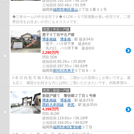
建物面積:
192.10㎡ / 58.10坪
土地面積:
302.48㎡ / 91.5坪
福岡県
福岡市南区
皿山
２丁目３番３１号
◆三井ホームの中古住宅です◆６LDK＋Ｓで部屋数が多い住宅です。二世
帯住宅をお住まいの方にもオススメです。
売買｜中古一戸建
恵子５丁目中古戸建
博多南線
「
博多南
」駅 徒歩34分
「恵子」バス停下車 徒歩6分
「丸の口」バス停下車 徒歩6分
2,290万円
間取:
5DK
建物面積:
85.29㎡ / 25.80坪
土地面積:
267.55㎡ / 80.93坪
福岡県
那珂川市
恵子
５丁目８－３
// 本 日 内 覧 可 能 // 高台に位置し、二階からの見晴らしが良いですよ。庭
も広く、園芸がお好きな方には特にご覧いただきたいです。内覧希望の方
はコチラへお電話ください→092－95...
売買｜新築一戸建
新築戸建て 警弥郷２丁目１号棟
博多南線
「
博多南
」駅 徒歩23分
西鉄大牟田線
「
井尻
」駅 徒歩35分
4,398万円
間取:
4LDK
建物面積:
119.63㎡ / 36.18坪
土地面積:
164.05㎡ / 49.62坪
福岡県
福岡市南区
警弥郷
２丁目