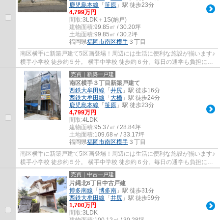
鹿児島本線
「
笹原
」駅 徒歩23分
4,799万円
間取:
3LDK＋1S(納戸)
建物面積:
99.85㎡ / 30.20坪
土地面積:
99.85㎡ / 30.2坪
福岡県
福岡市南区
横手
３丁目
南区横手に新築戸建て5区画登場！周辺には生活に便利な施設が揃います♪
横手小学校 徒歩約５分。 横手中学校 徒歩約６分。毎日の通学も負担にな
りすぎない距離感。★★店舗は博多南駅から...
売買｜新築一戸建
南区横手３丁目新築戸建て
西鉄大牟田線
「
井尻
」駅 徒歩16分
西鉄大牟田線
「
大橋
」駅 徒歩24分
鹿児島本線
「
笹原
」駅 徒歩23分
4,799万円
間取:
4LDK
建物面積:
95.37㎡ / 28.84坪
土地面積:
109.68㎡ / 33.17坪
福岡県
福岡市南区
横手
３丁目
南区横手に新築戸建て5区画登場！周辺には生活に便利な施設が揃います♪
横手小学校 徒歩約５分。 横手中学校 徒歩約６分。毎日の通学も負担にな
りすぎない距離感。★★店舗は博多南駅から...
売買｜中古一戸建
片縄北6丁目中古戸建
博多南線
「
博多南
」駅 徒歩31分
西鉄大牟田線
「
井尻
」駅 徒歩59分
1,700万円
間取:
3LDK