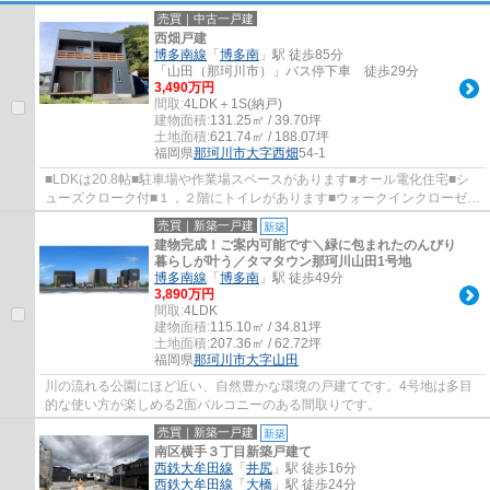
売買｜中古一戸建
西畑戸建
博多南線
「
博多南
」駅 徒歩85分
「山田（那珂川市）」バス停下車 徒歩29分
3,490万円
間取:
4LDK＋1S(納戸)
建物面積:
131.25㎡ / 39.70坪
土地面積:
621.74㎡ / 188.07坪
福岡県
那珂川市
大字西畑
54-1
■LDKは20.8帖■駐車場や作業場スペースがあります■オール電化住宅■シ
ューズクローク付■１，２階にトイレがあります■ウォークインクローゼッ
ト■2013年築■ウッドデッキ
売買｜新築一戸建
新築
建物完成！ご案内可能です＼緑に包まれたのんびり
暮らしが叶う／タマタウン那珂川山田1号地
博多南線
「
博多南
」駅 徒歩49分
3,890万円
間取:
4LDK
建物面積:
115.10㎡ / 34.81坪
土地面積:
207.36㎡ / 62.72坪
福岡県
那珂川市
大字山田
川の流れる公園にほど近い、自然豊かな環境の戸建てです。4号地は多目
的な使い方が楽しめる2面バルコニーのある間取りです。
売買｜新築一戸建
新築
南区横手３丁目新築戸建て
西鉄大牟田線
「
井尻
」駅 徒歩16分
西鉄大牟田線
「
大橋
」駅 徒歩24分