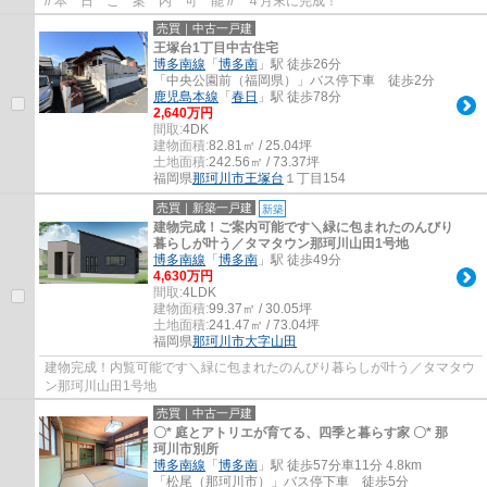
// 本 日 ご 案 内 可 能 // ４月末に完成！
売買｜中古一戸建
王塚台1丁目中古住宅
博多南線
「
博多南
」駅 徒歩26分
「中央公園前（福岡県）」バス停下車 徒歩2分
鹿児島本線
「
春日
」駅 徒歩78分
2,640万円
間取:
4DK
建物面積:
82.81㎡ / 25.04坪
土地面積:
242.56㎡ / 73.37坪
福岡県
那珂川市
王塚台
１丁目154
売買｜新築一戸建
新築
建物完成！ご案内可能です＼緑に包まれたのんびり
暮らしが叶う／タマタウン那珂川山田1号地
博多南線
「
博多南
」駅 徒歩49分
4,630万円
間取:
4LDK
建物面積:
99.37㎡ / 30.05坪
土地面積:
241.47㎡ / 73.04坪
福岡県
那珂川市
大字山田
建物完成！内覧可能です＼緑に包まれたのんびり暮らしが叶う／タマタウ
ン那珂川山田1号地
売買｜中古一戸建
〇* 庭とアトリエが育てる、四季と暮らす家 〇* 那
珂川市別所
博多南線
「
博多南
」駅 徒歩57分車11分 4.8km
「松尾（那珂川市）」バス停下車 徒歩5分