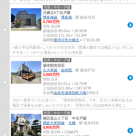
す！また、気密性が高く、遮音性・断熱性に優...
売買｜中古一戸建
片縄北4丁目戸建
博多南線
「
博多南
」駅 徒歩31分
4,790万円
間取:
3LDK
建物面積:
95.64㎡ / 28.93坪
土地面積:
171.24㎡ / 51.8坪
福岡県
那珂川市
片縄北
４丁目10-38
○築２年以内築浅○こだわりの注文住宅（普通の建売では物足りない方にお
すすめ！）○オール電化○セントラル浄水器
売買｜中古一戸建
湯布院売別荘
久大本線
「
由布院
」駅 徒歩27分
3,000万円
間取:
1LK
建物面積:
62.01㎡ / 18.75坪
土地面積:
621.08㎡ / 187.87坪
大分県
由布市
湯布院町川南
1055-3
ぜひ一度見ていただきたい、「湯布院売別荘」です。広さに余裕のあるお
風呂で温泉をお楽しみいただけます。 天気の良い日は由布岳も望むこと
ができ、打たせ湯も完備しています。
売買｜中古一戸建
南区皿山２丁目 中古戸建
西鉄大牟田線
「
大橋
」駅 徒歩42分
4,950万円
間取:
6LDK＋1S(納戸)