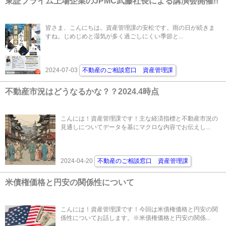
東証プライム上場企業のJPMC武藤社長による講演会開催!!
皆さま、こんにちは。資産管理課の安松です。雨の日が続きま
すね。じめじめと湿気が多く過ごしにくい季節と...
2024-07-03
不動産のご相談窓口 資産管理課
不動産市況はどうなるかな？？2024.4時点
こんには！資産管理課です！主な経済指標と不動産市況の
見通しについてデータを基にマクロな内容でお伝えし...
2024-04-20
不動産のご相談窓口 資産管理課
米債権価格と円安の関係性について
こんには！資産管理課です！今回は米債権価格と円安の関
係性についてお話します。※米債権価格と円安の関係...