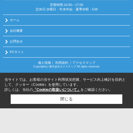
営業時間:10:00～17:00
定休日:水曜日・年末年始・夏季休暇・GW
ホーム
会社概要
お問合せ
PCサイト
個人情報
｜
利用規約
｜
アクセスマップ
Copyright(c) 株式会社ネクステップ All rights reserved.
当サイトでは、お客様の当サイト利用状況把握、サービス向上検討を目的と
して、クッキー（Cookie）を使用しています。
詳しくは、当社の
「Cookieの取扱いについて」
をご確認ください。
閉じる