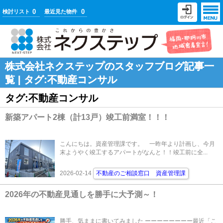
0
0
検討リスト
最近見た物件
株式会社ネクステップのスタッフブログ記事一
覧 | タグ:不動産コンサル
タグ:不動産コンサル
新築アパート2棟（計13戸）竣工前満室！！！
こんにちは。資産管理課です。 一昨年より計画し、今月
末ようやく竣工するアパートがなんと！！竣工前に全...
2026-02-14
不動産のご相談窓口 資産管理課
2026年の不動産見通しを勝手に大予測～！
勝手、気ままに書いてみました ーーーーーーーー最近「こ