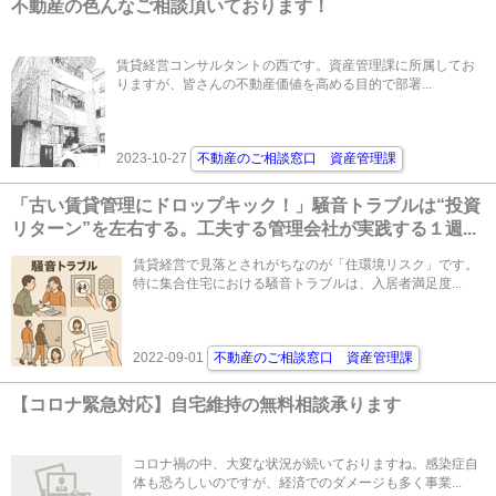
不動産の色んなご相談頂いております！
賃貸経営コンサルタントの西です。資産管理課に所属してお
りますが、皆さんの不動産価値を高める目的で部署...
2023-10-27
不動産のご相談窓口 資産管理課
「古い賃貸管理にドロップキック！」騒音トラブルは“投資
リターン”を左右する。工夫する管理会社が実践する１週...
賃貸経営で見落とされがちなのが「住環境リスク」です。
特に集合住宅における騒音トラブルは、入居者満足度...
2022-09-01
不動産のご相談窓口 資産管理課
【コロナ緊急対応】自宅維持の無料相談承ります
コロナ禍の中、大変な状況が続いておりますね。感染症自
体も恐ろしいのですが、経済でのダメージも多く事業...