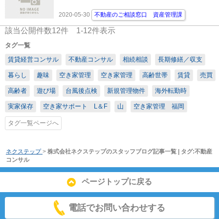
2020-05-30
不動産のご相談窓口 資産管理課
該当公開件数
12
件
1-12
件表示
タグ一覧
賃貸経営コンサル
不動産コンサル
相続相談
長期修繕／収支
暮らし
趣味
空き家管理
空き家管理
高齢世帯
賃貸
売買
高齢者
遊び場
台風後点検
新規管理物件
海外転勤時
実家保存
空き家サポート L＆F
山
空き家管理 福岡
タグ一覧ページへ
ネクステップ
>
株式会社ネクステップのスタッフブログ記事一覧 | タグ:不動産
コンサル
ページトップに戻る
電話でお問い合わせする