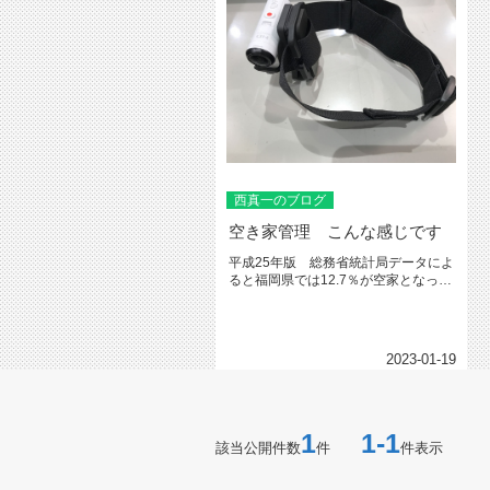
西真一のブログ
空き家管理 こんな感じです
平成25年版 総務省統計局データによ
ると福岡県では12.7％が空家となって
おります。意外に多いですよ...
2023-01-19
1
1-1
該当公開件数
件
件表示