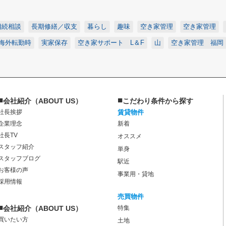
相続相談
長期修繕／収支
暮らし
趣味
空き家管理
空き家管理
海外転勤時
実家保存
空き家サポート L＆F
山
空き家管理 福岡
■
■
会社紹介（ABOUT US）
こだわり条件から探す
社長挨拶
賃貸物件
企業理念
新着
社長TV
オススメ
スタッフ紹介
単身
スタッフブログ
駅近
お客様の声
事業用・貸地
採用情報
売買物件
■
会社紹介（ABOUT US）
特集
買いたい方
土地