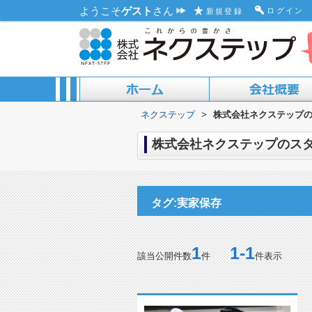
ようこそ
ゲスト
さん
ログイン
新規登録
ネクステップ
>
株式会社ネクステップの
ACCESS MAP
ABOUT US
株式会社ネクステップのスタッ
タグ:実家保存
1
1-1
該当公開件数
件
件表示