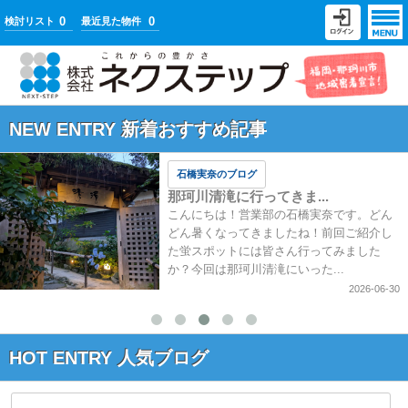
0
0
検討リスト
最近見た物件
NEW ENTRY 新着おすすめ記事
石橋実奈のブログ
那珂川清滝に行ってきま...
こんにちは！営業部の石橋実奈です。どん
どん暑くなってきましたね！前回ご紹介し
た蛍スポットには皆さん行ってみました
か？今回は那珂川清滝にいった...
2026-06-30
HOT ENTRY 人気ブログ