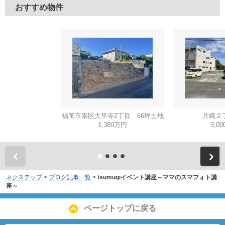
おすすめ物件
福岡市南区大平寺2丁目 66坪土地
片縄２
1,380万円
3,0
ネクステップ
>
ブログ記事一覧
>
tsumugiイベント講座～ママのスマフォト講
座～
ページトップに戻る