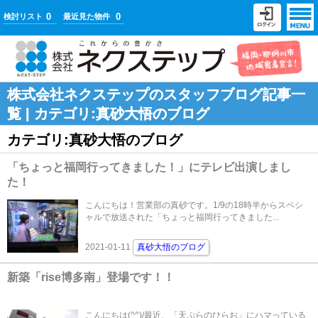
0
0
検討リスト
最近見た物件
株式会社ネクステップのスタッフブログ記事一
覧 | カテゴリ:真砂大悟のブログ
カテゴリ:真砂大悟のブログ
「ちょっと福岡行ってきました！」にテレビ出演しまし
た！
こんにちは！営業部の真砂です。1/9の18時半からスペシ
ャルで放送された「ちょっと福岡行ってきました...
2021-01-11
真砂大悟のブログ
新築「rise博多南」登場です！！
こんにちは(^^)/最近、「天ぷらのひらお」にハマっている