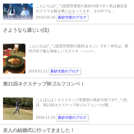
こんにちは(^_^;)賃貸営業部の真砂大悟です☆私は最近昔
のドラマを観る事にはまってます。その中でも...
2019-02-16
真砂大悟のブログ
さようなら源じい(泣)
こんにちは(^_^;)賃貸営業部の真砂(まさご）です！本日は、那
珂川市で最も美味しいステーキ・ハンバ...
2019-01-21
真砂大悟のブログ
第21回ネクステップ杯ゴルフコンペ！
こんばんは！ネクステップ営業部の真砂大悟です(^_^;)先
日、第21回ネクステップ杯ゴルフコンペが開...
2018-11-23
真砂大悟のブログ
友人の結婚式に行ってきました！