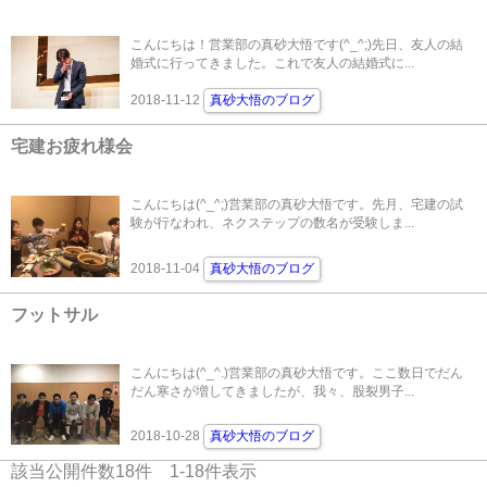
こんにちは！営業部の真砂大悟です(^_^;)先日、友人の結
婚式に行ってきました。これで友人の結婚式に...
2018-11-12
真砂大悟のブログ
宅建お疲れ様会
こんにちは(^_^;)営業部の真砂大悟です。先月、宅建の試
験が行なわれ、ネクステップの数名が受験しま...
2018-11-04
真砂大悟のブログ
フットサル
こんにちは(^_^.)営業部の真砂大悟です。ここ数日でだん
だん寒さが増してきましたが、我々、股裂男子...
2018-10-28
真砂大悟のブログ
該当公開件数
18
件
1-18
件表示