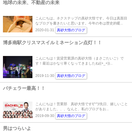
地球の未来、不動産の未来
こんにちは。ネクステップの真砂大悟です。今日は真面目
なブログを書きたいと思います。今年の冬は歴史的暖...
2020-01-31
真砂大悟のブログ
博多南駅クリスマスイルミネーション点灯！！
こんにちは！賃貸営業課の真砂大悟（まさごたいご）で
す！最近はかなり寒くなってきましたね((+_+))...
2019-11-30
真砂大悟のブログ
バチェラー最高！！
こんにちは！営業部 真砂大悟です!(^^)!先日、嬉しいこと
がありました、、、なんと、私のブログをお...
2019-09-30
真砂大悟のブログ
男はつらいよ