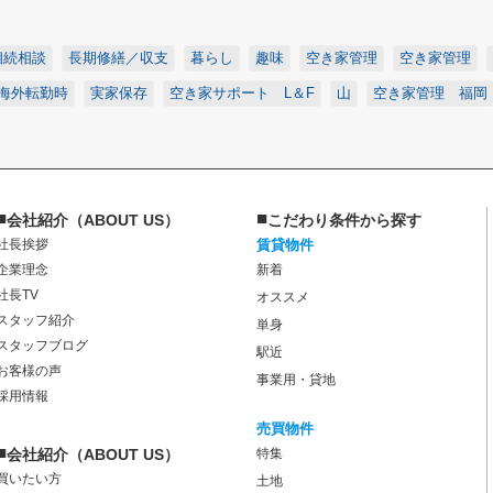
相続相談
長期修繕／収支
暮らし
趣味
空き家管理
空き家管理
海外転勤時
実家保存
空き家サポート L＆F
山
空き家管理 福岡
■
■
会社紹介（ABOUT US）
こだわり条件から探す
社長挨拶
賃貸物件
企業理念
新着
社長TV
オススメ
スタッフ紹介
単身
スタッフブログ
駅近
お客様の声
事業用・貸地
採用情報
売買物件
■
会社紹介（ABOUT US）
特集
買いたい方
土地