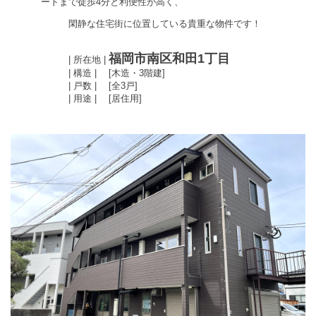
ートまで徒歩
4
分と利便性が高く、
閑静な住宅街に位置している
貴重な物件です！
福岡市南区和田
1
丁目
|
所在地
|
|
構造
| [
木造・
3
階建
]
|
戸数
| [
全
3
戸
]
|
用途
| [
居住用
]