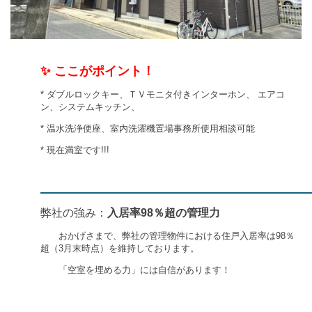
✨
ここがポイント！
*
ダブルロックキー、ＴＶモニタ付きインターホン、 エアコ
ン、システムキッチン、
*
温水洗浄便座、
室内洗
濯機置場
事務所使用相談可能
*
現在満室です!!!
弊社の強み：
入居率
98
％超の管理力
おかげさまで、弊社の管理物件における住戸入居率は
98
％
超（
3
月末時点）を維持しております。
「空室を埋める力」には自信があります！