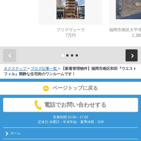
プリマヴェーラ
福岡市南区大平寺
7万円
1,3
ネクステップ
>
ブログ記事一覧
>
【新着管理物件】福岡市南区和田『ウエスト
フィル』閑静な住宅街のワンルームです！
ページトップに戻る
電話でお問い合わせする
営業時間:10:00～17:00
定休日:水曜日・年末年始・夏季休暇・GW
ホーム