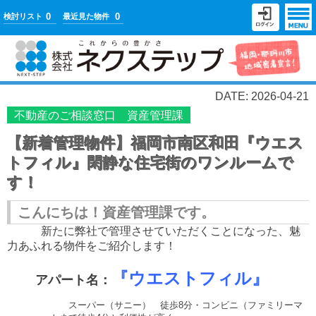
0
0
検討リスト
最近見た物件
DATE: 2026-04-21
不動産のご相談窓口 資産管理課
【新着管理物件】福岡市南区和田『ウエス
トフィル』閑静な住宅街のワンルームで
す！
こんにちは！資産管理課です。
新たに弊社で管理させていただくことになった、魅
力あふれる物件をご紹介します！
️
『
ウエストフィル
』
アパート名：
スーパー（サニー） 徒歩
8
分・コンビニ（ファミリーマ