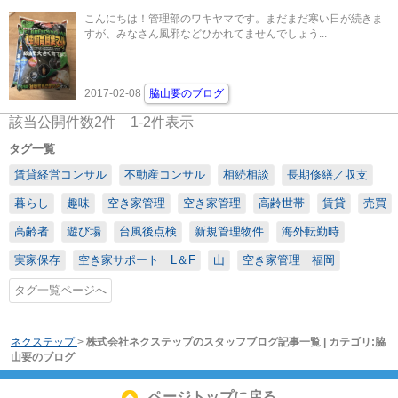
こんにちは！管理部のワキヤマです。まだまだ寒い日が続きま
すが、みなさん風邪などひかれてませんでしょう...
2017-02-08
脇山要のブログ
該当公開件数
2
件
1-2
件表示
タグ一覧
賃貸経営コンサル
不動産コンサル
相続相談
長期修繕／収支
暮らし
趣味
空き家管理
空き家管理
高齢世帯
賃貸
売買
高齢者
遊び場
台風後点検
新規管理物件
海外転勤時
実家保存
空き家サポート L＆F
山
空き家管理 福岡
タグ一覧ページへ
ネクステップ
>
株式会社ネクステップのスタッフブログ記事一覧 | カテゴリ:脇
山要のブログ
ページトップに戻る