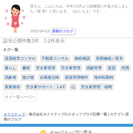
皆さん、こんにちは。今年の2月より総務部に中途入社しまし
た《原 萌》と言います。《はら もえ》です。...
2025-04-03
原萌のブログ
該当公開件数
2
件
1-2
件表示
タグ一覧
賃貸経営コンサル
不動産コンサル
相続相談
長期修繕／収支
暮らし
趣味
空き家管理
空き家管理
高齢世帯
賃貸
売買
高齢者
遊び場
台風後点検
新規管理物件
海外転勤時
実家保存
空き家サポート L＆F
山
空き家管理 福岡
タグ一覧ページへ
ネクステップ
>
株式会社ネクステップのスタッフブログ記事一覧 | カテゴリ:原
萌のブログ
ページトップに戻る