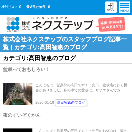
0
0
検討リスト
最近見た物件
株式会社ネクステップのスタッフブログ記事一
覧 | カテゴリ:髙田智恵のブログ
カテゴリ:髙田智恵のブログ
盆栽っておもしろい！
こんにちは、営業部の髙田です！！先日、盆栽店に行く機
会がありました。私の中での盆栽は、サザエさんでカ...
2020-01-19
髙田智恵のブログ
夜のすいぞくかん
こんにちは！営業部の髙田です＾＾先日のお休みは、海の