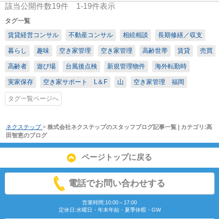
該当公開件数
19
件
1-19
件表示
タグ一覧
賃貸経営コンサル
不動産コンサル
相続相談
長期修繕／収支
暮らし
趣味
空き家管理
空き家管理
高齢世帯
賃貸
売買
高齢者
遊び場
台風後点検
新規管理物件
海外転勤時
実家保存
空き家サポート L＆F
山
空き家管理 福岡
タグ一覧ページへ
ネクステップ
>
株式会社ネクステップのスタッフブログ記事一覧 | カテゴリ:髙
田智恵のブログ
ページトップに戻る
電話でお問い合わせする
営業時間:10:00～17:00
定休日:水曜日・年末年始・夏季休暇・GW