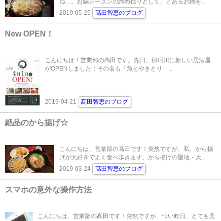
ね…。お鍋シーズンの締め括りとして、とあるお鍋を...
2019-05-25
髙田智恵のブログ
New OPEN！
こんにちは！営業部の髙田です。先日、那珂川に新しい居酒屋
がOPENしました！その名も「魚とやきとり ...
2019-04-21
髙田智恵のブログ
絶品のから揚げ☆
こんにちは、営業部の髙田です！突然ですが、私、から揚
げが大好きでよく食べ歩きます。から揚げの聖地・大...
2019-03-24
髙田智恵のブログ
スマホの意外な操作方法
こんにちは、営業部の髙田です！突然ですが、つい昨日、とても悲