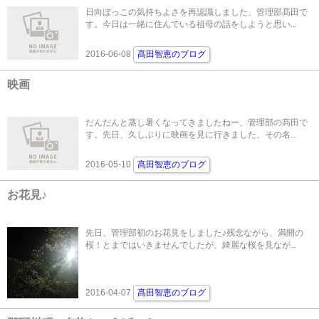
日向ぼっこの気持ちよさを再認識しました、管理部髙田で
す。今日は一緒に住んでいる祖母の話をしようと思い...
2016-06-08
髙田智恵のブログ
映画
だんだんと蒸し暑くなってきましたねー、管理部の髙田で
す。先日、久しぶりに映画を見に行きました。その名...
2016-05-10
髙田智恵のブログ
お花見♪
先日、管理部初のお花見をしました♪残念ながら、満開の
桜！とまではいきませんでしたが、綺麗な桜を見なが...
2016-04-07
髙田智恵のブログ