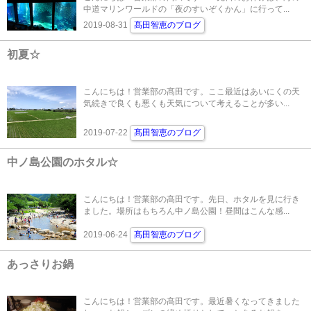
中道マリンワールドの「夜のすいぞくかん」に行って...
2019-08-31
髙田智恵のブログ
初夏☆
こんにちは！営業部の髙田です。ここ最近はあいにくの天
気続きで良くも悪くも天気について考えることが多い...
2019-07-22
髙田智恵のブログ
中ノ島公園のホタル☆
こんにちは！営業部の髙田です。先日、ホタルを見に行き
ました。場所はもちろん中ノ島公園！昼間はこんな感...
2019-06-24
髙田智恵のブログ
あっさりお鍋
こんにちは！営業部の髙田です。最近暑くなってきました