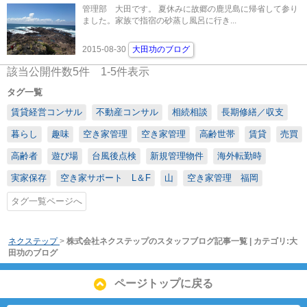
管理部 大田です。 夏休みに故郷の鹿児島に帰省して参り
ました。家族で指宿の砂蒸し風呂に行き...
2015-08-30
大田功のブログ
該当公開件数
5
件
1-5
件表示
タグ一覧
賃貸経営コンサル
不動産コンサル
相続相談
長期修繕／収支
暮らし
趣味
空き家管理
空き家管理
高齢世帯
賃貸
売買
高齢者
遊び場
台風後点検
新規管理物件
海外転勤時
実家保存
空き家サポート L＆F
山
空き家管理 福岡
タグ一覧ページへ
ネクステップ
>
株式会社ネクステップのスタッフブログ記事一覧 | カテゴリ:大
田功のブログ
ページトップに戻る