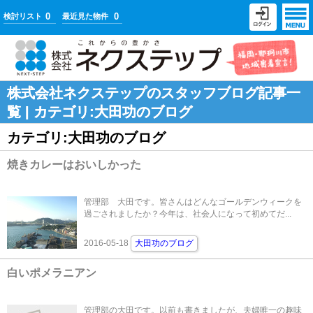
0
0
検討リスト
最近見た物件
株式会社ネクステップのスタッフブログ記事一
覧 | カテゴリ:大田功のブログ
カテゴリ:大田功のブログ
焼きカレーはおいしかった
管理部 大田です。皆さんはどんなゴールデンウィークを
過ごされましたか？今年は、社会人になって初めてだ...
2016-05-18
大田功のブログ
白いポメラニアン
管理部の大田です。以前も書きましたが、夫婦唯一の趣味