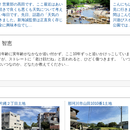
！営業部の髙田です。ここ最近はあい
こんにち
続きで良くも悪くも天気について考え
見に行き
い毎日です。先日、話題の「天気の
間はこん
きました。新海誠監督は正直良く存じ
川遊びス
に興味本位でし...
公園では…
 智恵
目年齢に実年齢がなかなか追い付かず、ここ10年ずっと追いかけっこしていま
すが、ストレートに「老け顔だね」と言われると、ひどく傷つきます。 「い
はいつなのか、どなたか教えてください…
片縄２丁目土地
那珂川市山田1010番1土地