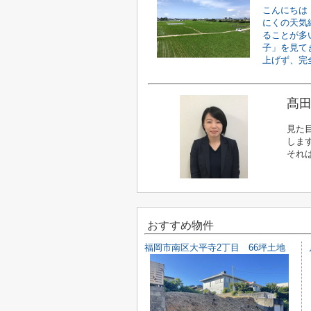
こんにちは
にくの天気
ることが多
子」を見て
上げず、完全
髙田
見た
しま
それ
おすすめ物件
福岡市南区大平寺2丁目 66坪土地