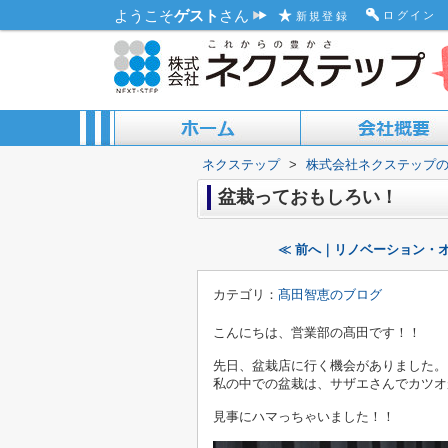
ようこそ
ゲスト
さん
ログイン
新規登録
ネクステップ
>
株式会社ネクステップ
ACCESS MAP
ABOUT US
盆栽っておもしろい！
≪ 前へ｜リノベーション・オ
カテゴリ：
髙田智恵のブログ
こんにちは、営業部の髙田です！！
先日、盆栽店に行く機会がありました。
私の中での盆栽は、サザエさんでカツオ
見事にハマっちゃいました！！