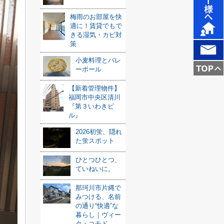
梅雨のお部屋を快
適に！賃貸でもで
きる湿気・カビ対
策
小麦料理とバレ
ーボール
【新着管理物件】
福岡市中央区清川
『第３いわきビ
ル』
2026初蛍、隠れ
た蛍スポット
ひとつひとつ、
ていねいに。
那珂川市片縄で
みつける、名前
の通り“快適”な
暮らし｜ヴィー
タ・コモド