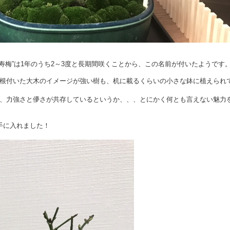
。
寿梅”は
1年のうち2～3度と長期間咲くことから、この名前が付いたようです
根付いた大木のイメージが強い樹も、机に載るくらいの小さな鉢に植えられ
、力強さと儚さが共存しているというか、、、とにかく何とも言えない魅力
手に入れました！