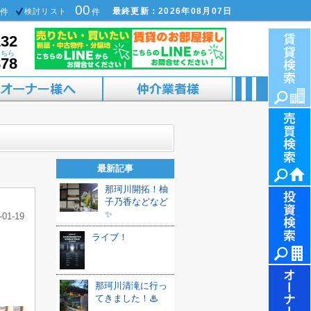
00
最終更新：2026年08月07日
件
検討リスト
件
132
こちら
878
最新記事
那珂川開拓！柚
子乃香などなど
✨
-01-19
ライブ！
那珂川清滝に行っ
てきました！♨