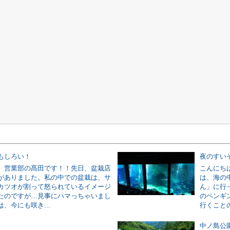
もしろい！
夜のすい
、営業部の髙田です！！先日、盆栽店
こんにち
がありました。私の中での盆栽は、サ
は、海の
カツオが割って怒られているイメージ
ん」に行
たのですが…見事にハマっちゃいまし
のペンギ
、今にも咲き...
行くことの
中ノ島公