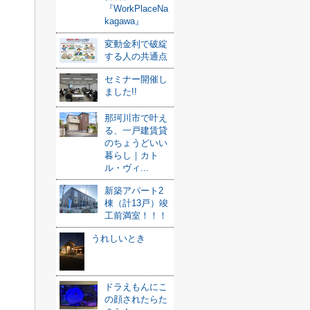
『WorkPlaceNa
kagawa』
変動金利で破綻
する人の共通点
セミナー開催し
ました!!
那珂川市で叶え
る、一戸建賃貸
のちょうどいい
暮らし｜カト
ル・ヴィ...
新築アパート2
棟（計13戸）竣
工前満室！！！
うれしいとき
ドラえもんにこ
の顔されたらた