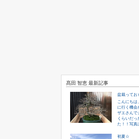
髙田 智恵 最新記事
盆栽ってお
こんにちは
に行く機会
ザエさんで
くらいだっ
た！！写真は
初夏☆