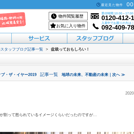
00
最近見た物件
受付時間:10:00～17:00
物件閲覧履歴
0120-412-
入居中でお困りの方は
お気に入り物件
092-409-7
のスタッフブログ記事一覧
>
盆栽っておもしろい！
活用したい方へ
買いたい方へ
借りたい方へ
売りたい方へ
貸したい方へ
記事一覧
ブ・ザ・イヤー2019
地球の未来、不動産の未来｜次へ ≫
2020
が割って怒られているイメージくらいだったのですが…