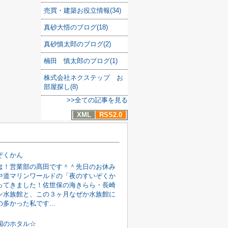
売買・建築お役立情報(34)
真砂大悟のブログ(18)
真砂慎太郎のブログ(2)
楠田 慎太郎のブログ(1)
株式会社ネクステップ お
部屋探し(8)
>>全ての記事を見る
XML
RSS2.0
ぞくかん
は！営業部の髙田です＾＾先日のお休み
中道マリンワールドの「夜のすいぞくか
ってきました！佐世保の海きらら・長崎
ン水族館と、この３ヶ月なぜか水族館に
多かった私です...
園のホタル☆