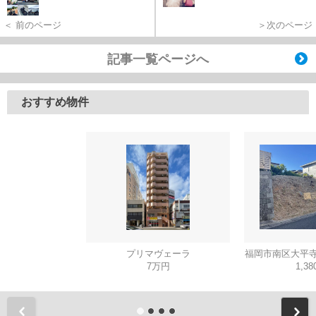
＜ 前のページ
＞次のページ
記事一覧ページへ
おすすめ物件
プリマヴェーラ
福岡市南区大平寺
7万円
1,3