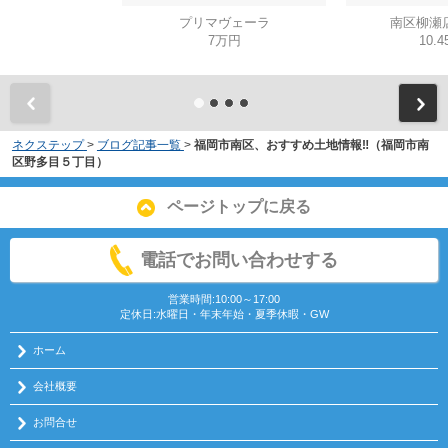
プリマヴェーラ
南区柳瀬
7万円
10.
ネクステップ
>
ブログ記事一覧
>
福岡市南区、おすすめ土地情報‼（福岡市南
区野多目５丁目）
ページトップに戻る
電話でお問い合わせする
営業時間:10:00～17:00
定休日:水曜日・年末年始・夏季休暇・GW
ホーム
会社概要
お問合せ