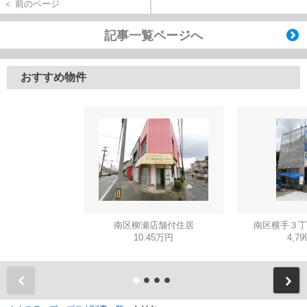
＜ 前のページ
記事一覧ページへ
おすすめ物件
南区柳瀬店舗付住居
南区横手３丁
10.45万円
4,7