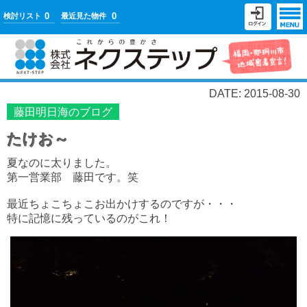
0
0
検討リスト
最近見た物件
DATE: 2015-08-30
藤田明日海のブログ
たけお～
夏なのに太りました。
第一営業部 藤田です。笑
最近ちょこちょこお出かけするのですが・・・
特に記憶に残っているのがこれ！