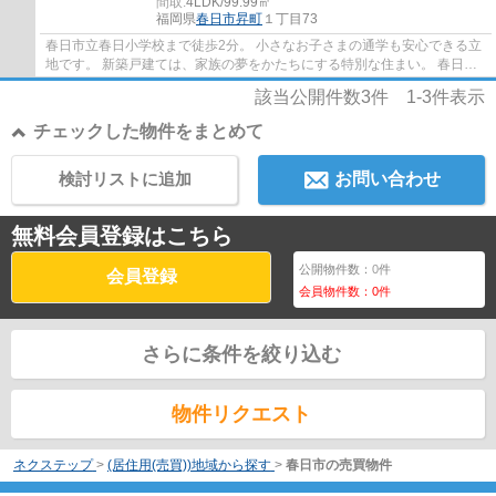
間取:
4LDK/99.99㎡
福岡県
春日市
昇町
１丁目73
春日市立春日小学校まで徒歩2分。 小さなお子さまの通学も安心できる立
地です。 新築戸建ては、家族の夢をかたちにする特別な住まい。 春日市
での住まい探しを、当社スタッフが丁寧に...
該当公開件数
3
件
1-3
件表示
チェックした物件をまとめて
検討リストに追加
お問い合わせ
無料会員登録はこちら
公開物件数：
0
件
会員登録
会員物件数：
0
件
さらに条件を絞り込む
物件リクエスト
ネクステップ
>
(居住用(売買))地域から探す
>
春日市の売買物件