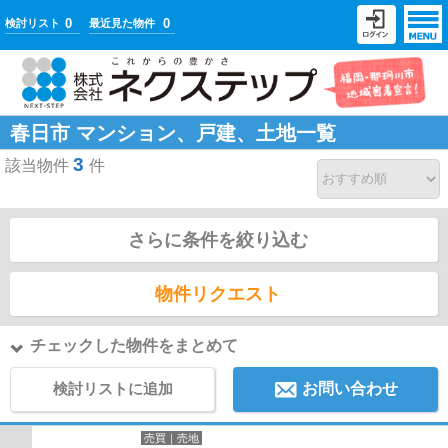
0
0
検討リスト
最近見た物件
春日市 マンション、戸建、土地一覧
3
該当物件
件
さらに条件を絞り込む
物件リクエスト
チェックした物件をまとめて
検討リストに追加
お問い合わせ
売買｜売地