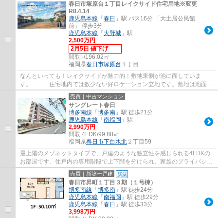
春日市塚原台１丁目レイクサイド住宅用地※変更
R8.4.14
鹿児島本線
「
春日
」駅 バス16分 「大土居公民館
前」 停歩3分
鹿児島本線
「
大野城
」駅
2,500万円
2月5日 値下げ
間取:
-/196.02㎡
福岡県
春日市
塚原台
１丁目
なんといっても！レイクサイドが魅力的！敷地東側が池に面していま
す。 住宅地内では数少ない好ロケーション立地です。敷地は池面よ
り約2.5m高い位置にあり、池を見下ろす開放的...
売買｜中古マンション
サングレート春日
博多南線
「
博多南
」駅 徒歩21分
鹿児島本線
「
南福岡
」駅
2,990万円
間取:
4LDK/99.88㎡
福岡県
春日市
下白水北
２丁目59
最上階のメゾネットタイプで、戸建のような独立性を感じられる4LDKの
お部屋です。住戸内の専用階段で上下階を分けられ、家族のプライバシー
も確保できます。ゆったりとしたお庭空間は...
売買｜新築一戸建
新築
春日市昇町１丁目３期（１号棟）
博多南線
「
博多南
」駅 徒歩24分
鹿児島本線
「
南福岡
」駅 徒歩29分
鹿児島本線
「
春日
」駅 徒歩33分
3,998万円