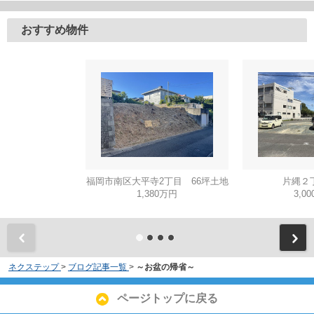
おすすめ物件
福岡市南区大平寺2丁目 66坪土地
片縄２
1,380万円
3,0
ネクステップ
>
ブログ記事一覧
>
～お盆の帰省～
ページトップに戻る