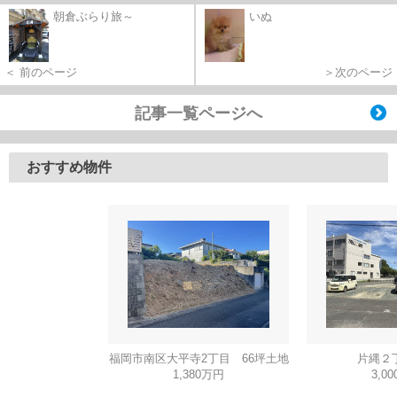
朝倉ぶらり旅～
いぬ
＜ 前のページ
＞次のページ
記事一覧ページへ
おすすめ物件
福岡市南区大平寺2丁目 66坪土地
片縄２
1,380万円
3,0