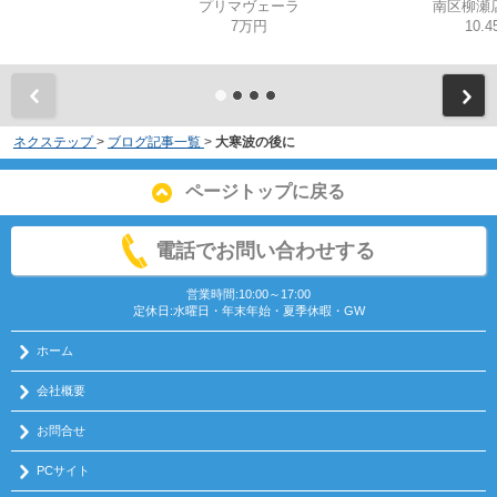
プリマヴェーラ
南区柳瀬
7万円
10.
ネクステップ
>
ブログ記事一覧
>
大寒波の後に
ページトップに戻る
電話でお問い合わせする
営業時間:10:00～17:00
定休日:水曜日・年末年始・夏季休暇・GW
ホーム
会社概要
お問合せ
PCサイト