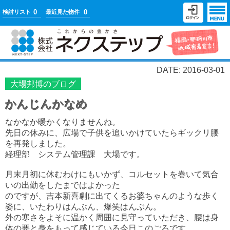
0
0
検討リスト
最近見た物件
DATE: 2016-03-01
大場邦博のブログ
かんじんかなめ
なかなか暖かくなりませんね。
先日の休みに、広場で子供を追いかけていたらギックリ腰
を再発しました。
経理部 システム管理課 大場です。
月末月初に休むわけにもいかず、コルセットを巻いて気合
いの出勤をしたまではよかった
のですが、吉本新喜劇に出てくるお婆ちゃんのような歩く
姿に、いたわりはんぶん、爆笑はんぶん。
外の寒さをよそに温かく周囲に見守っていただき、腰は身
体の要と身をもって感じている今日このごろです。