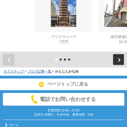
プリマヴェーラ
南区柳瀬
7万円
10.
ネクステップ
>
ブログ記事一覧
>
かんじんかなめ
ページトップに戻る
電話でお問い合わせする
営業時間:10:00～17:00
定休日:水曜日・年末年始・夏季休暇・GW
ホーム