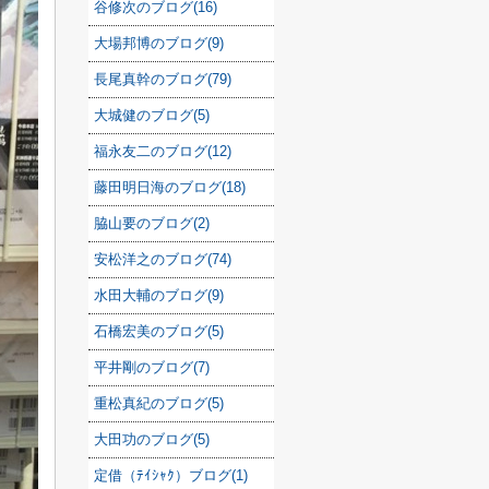
谷修次のブログ(16)
大場邦博のブログ(9)
長尾真幹のブログ(79)
大城健のブログ(5)
福永友二のブログ(12)
藤田明日海のブログ(18)
脇山要のブログ(2)
安松洋之のブログ(74)
水田大輔のブログ(9)
石橋宏美のブログ(5)
平井剛のブログ(7)
重松真紀のブログ(5)
大田功のブログ(5)
定借（ﾃｲｼｬｸ）ブログ(1)