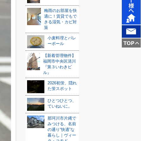
梅雨のお部屋を快
適に！賃貸でもで
きる湿気・カビ対
策
小麦料理とバレ
ーボール
【新着管理物件】
福岡市中央区清川
『第３いわきビ
ル』
2026初蛍、隠れ
た蛍スポット
ひとつひとつ、
ていねいに。
那珂川市片縄で
みつける、名前
の通り“快適”な
暮らし｜ヴィー
タ・コモド