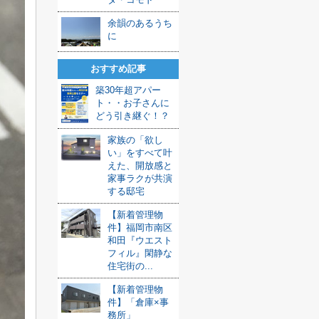
余韻のあるうち
に
おすすめ記事
築30年超アパー
ト・・お子さんに
どう引き継ぐ！？
家族の「欲し
い」をすべて叶
えた、開放感と
家事ラクが共演
する邸宅
【新着管理物
件】福岡市南区
和田『ウエスト
フィル』閑静な
住宅街の...
【新着管理物
件】「倉庫×事
務所」