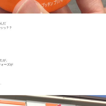
んだ
っっ？？
たが、
ウォーズが
」
て