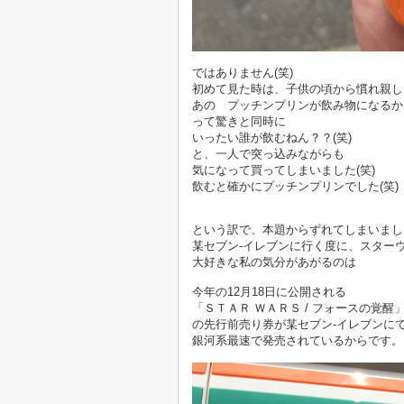
ではありません(笑)
初めて見た時は、子供の頃から慣れ親し
あの プッチンプリンが飲み物になるか
って驚きと同時に
いったい誰が飲むねん？？(笑)
と、一人で突っ込みながらも
気になって買ってしまいました(笑)
飲むと確かにプッチンプリンでした(笑)
という訳で、本題からずれてしまいまし
某セブン-イレブンに行く度に、スター
大好きな私の気分があがるのは
今年の12月18日に公開される
「ＳＴＡＲ ＷＡＲＳ / フォースの覚醒
の先行前売り券が某セブン-イレブンに
銀河系最速で発売されているからです。