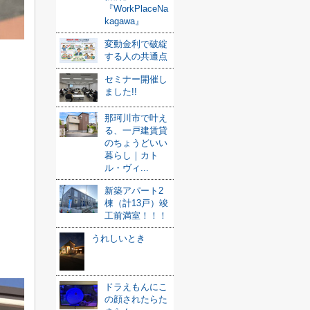
『WorkPlaceNa
kagawa』
変動金利で破綻
する人の共通点
セミナー開催し
ました!!
那珂川市で叶え
る、一戸建賃貸
のちょうどいい
暮らし｜カト
ル・ヴィ...
新築アパート2
棟（計13戸）竣
工前満室！！！
うれしいとき
ドラえもんにこ
の顔されたらた