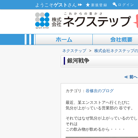
ようこそ
ゲスト
さん
ログイン
新規登録
ネクステップ
>
株式会社ネクステップ
ACCESS MAP
ABOUT US
銀河戦争
≪ 前
カテゴリ：
谷修次のブログ
最近、某エンスストアへ行くたびに
気分が上がっている営業部の 谷です。
それではなぜ気分が上がっているのでし
それは
この飲み物が飲めるから・・・・