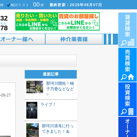
00
最終更新：2026年08月07日
件
検討リスト
件
132
こちら
878
最新記事
那珂川開拓！柚
子乃香などなど
✨
-09-27
ライブ！
那珂川清滝に行っ
てきました！♨