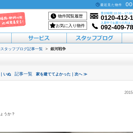
00
最近見た物件
受付時間:10:00～17:00
物件閲覧履歴
0120-412-
入居中でお困りの方は
お気に入り物件
092-409-7
のスタッフブログ記事一覧
>
銀河戦争
活用したい方へ
買いたい方へ
借りたい方へ
売りたい方へ
貸したい方へ
記事一覧
へ｜いぬ
家を建ててよかった｜次へ ≫
2015
ょうか？