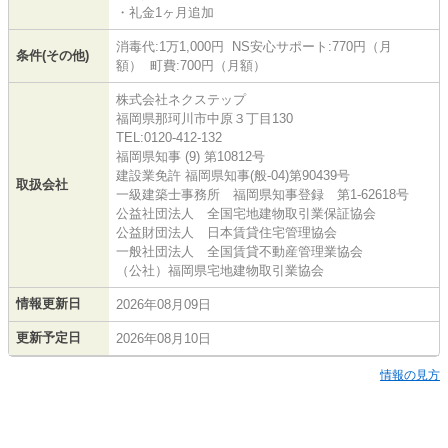
・礼金1ヶ月追加
消毒代:1万1,000円 NS安心サポート:770円（月
条件(その他)
額） 町費:700円（月額）
株式会社ネクステップ
福岡県那珂川市中原３丁目130
TEL:0120-412-132
福岡県知事 (9) 第10812号
建設業免許 福岡県知事(般-04)第90439号
取扱会社
一級建築士事務所 福岡県知事登録 第1-62618号
公益社団法人 全国宅地建物取引業保証協会
公益財団法人 日本賃貸住宅管理協会
一般社団法人 全国賃貸不動産管理業協会
（公社）福岡県宅地建物取引業協会
情報更新日
2026年08月09日
更新予定日
2026年08月10日
情報の見方