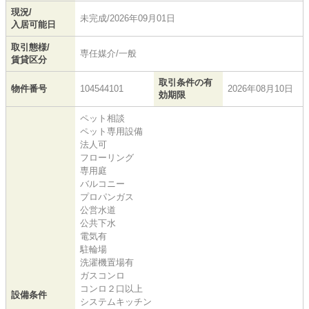
現況/
未完成/2026年09月01日
入居可能日
取引態様/
専任媒介/一般
賃貸区分
取引条件の有
物件番号
104544101
2026年08月10日
効期限
ペット相談
ペット専用設備
法人可
フローリング
専用庭
バルコニー
プロパンガス
公営水道
公共下水
電気有
駐輪場
洗濯機置場有
ガスコンロ
コンロ２口以上
設備条件
システムキッチン