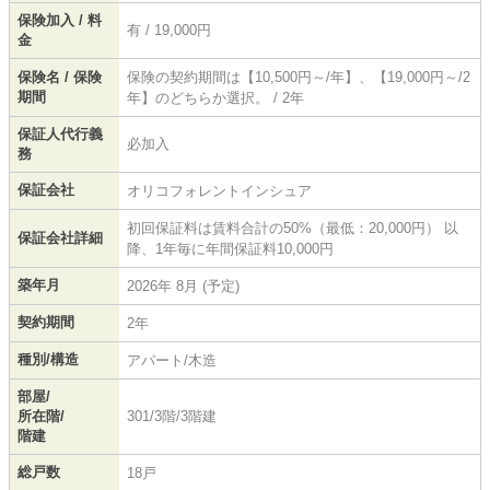
保険加入 / 料
有 / 19,000円
金
保険名 / 保険
保険の契約期間は【10,500円～/年】、【19,000円～/2
期間
年】のどちらか選択。 / 2年
保証人代行義
必加入
務
保証会社
オリコフォレントインシュア
初回保証料は賃料合計の50%（最低：20,000円） 以
保証会社詳細
降、1年毎に年間保証料10,000円
築年月
2026年 8月 (予定)
契約期間
2年
種別/構造
アパート/木造
部屋/
所在階/
301/3階/3階建
階建
総戸数
18戸