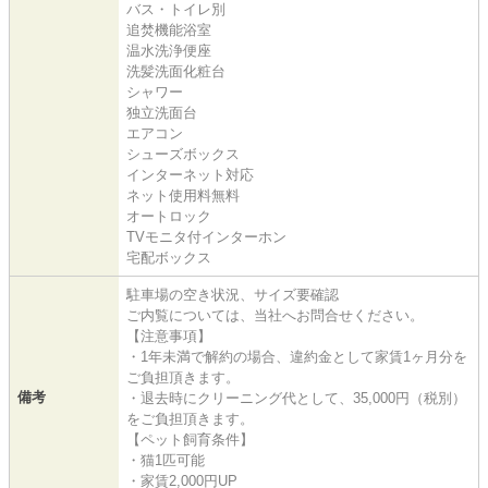
バス・トイレ別
追焚機能浴室
温水洗浄便座
洗髪洗面化粧台
シャワー
独立洗面台
エアコン
シューズボックス
インターネット対応
ネット使用料無料
オートロック
TVモニタ付インターホン
宅配ボックス
駐車場の空き状況、サイズ要確認
ご内覧については、当社へお問合せください。
【注意事項】
・1年未満で解約の場合、違約金として家賃1ヶ月分を
ご負担頂きます。
備考
・退去時にクリーニング代として、35,000円（税別）
をご負担頂きます。
【ペット飼育条件】
・猫1匹可能
・家賃2,000円UP