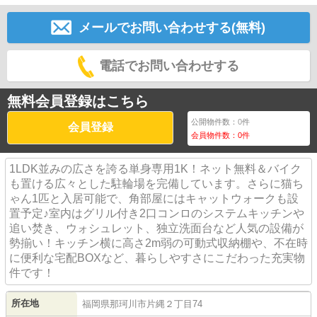
メールでお問い合わせする(無料)
電話でお問い合わせする
無料会員登録はこちら
公開物件数：
0
件
会員登録
会員物件数：
0
件
1LDK並みの広さを誇る単身専用1K！ネット無料＆バイク
も置ける広々とした駐輪場を完備しています。さらに猫ち
ゃん1匹と入居可能で、角部屋にはキャットウォークも設
置予定♪室内はグリル付き2口コンロのシステムキッチンや
追い焚き、ウォシュレット、独立洗面台など人気の設備が
勢揃い！キッチン横に高さ2m弱の可動式収納棚や、不在時
に便利な宅配BOXなど、暮らしやすさにこだわった充実物
件です！
所在地
福岡県
那珂川市
片縄
２丁目74