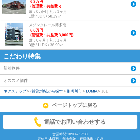
6.3
万
円
(管理費・共益費 -)
敷：0万円｜礼：1ヶ月
1階 / 3DK / 58.19㎡
メゾンクレール博多南
6.6
万
円
(管理費・共益費 3,000円)
敷：0ヶ月｜礼：1ヶ月
3階 / 1LDK / 38.90㎡
こだわり特集
新着物件
オススメ物件
ネクステップ
>
(賃貸)地域から探す
>
那珂川市
>
LUMIA
>
301
ページトップに戻る
電話でお問い合わせする
営業時間:10:00～17:00
定休日:水曜日・年末年始・夏季休暇・GW