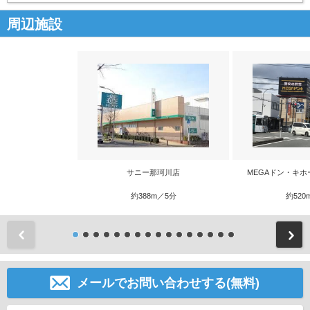
周辺施設
サニー那珂川店
MEGAドン・キホ
約388m／5分
約520
前
メールでお問い合わせする(無料)