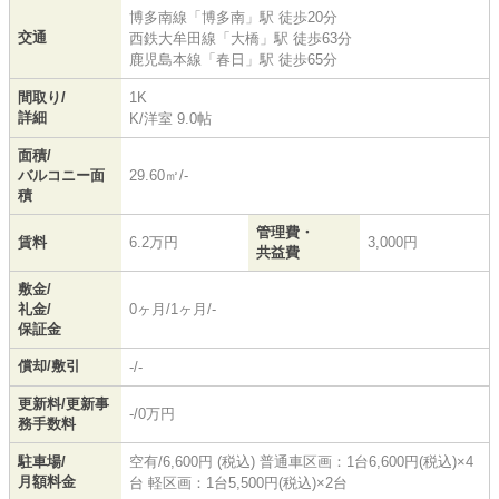
博多南線
「
博多南
」駅 徒歩20分
交通
西鉄大牟田線
「
大橋
」駅 徒歩63分
鹿児島本線
「
春日
」駅 徒歩65分
間取り/
1K
詳細
K
/
洋室 9.0帖
面積/
バルコニー面
29.60㎡/-
積
管理費・
賃料
6.2万円
3,000円
共益費
敷金/
礼金/
0ヶ月/1ヶ月/-
保証金
償却/敷引
-/-
更新料/更新事
-/0万円
務手数料
駐車場/
空有/6,600円 (税込) 普通車区画：1台6,600円(税込)×4
月額料金
台 軽区画：1台5,500円(税込)×2台