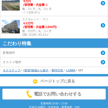
9
万
円
(管理費・共益費 -)
敷：3ヶ月｜礼：0ヶ月
- / - / 258.47㎡
エクセレント・フジ
6.5
万
円
(管理費・共益費 2,000円)
敷：0万円｜礼：1ヶ月
2階 / 3LDK / 63.22㎡
こだわり特集
新着物件
オススメ物件
ネクステップ
>
(賃貸)地域から探す
>
那珂川市
>
LUMIA
>
107
ページトップに戻る
電話でお問い合わせする
営業時間:10:00～17:00
定休日:水曜日・年末年始・夏季休暇・GW