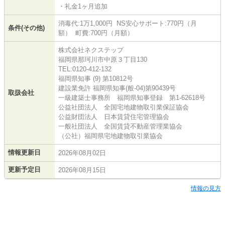
・礼金1ヶ月追加
消毒代:1万1,000円 NS安心サポート:770円（月
条件(その他)
額） 町費:700円（月額）
株式会社ネクステップ
福岡県那珂川市中原３丁目130
TEL:0120-412-132
福岡県知事 (9) 第10812号
建設業免許 福岡県知事(般-04)第90439号
取扱会社
一級建築士事務所 福岡県知事登録 第1-62618号
公益社団法人 全国宅地建物取引業保証協会
公益財団法人 日本賃貸住宅管理協会
一般社団法人 全国賃貸不動産管理業協会
（公社）福岡県宅地建物取引業協会
情報更新日
2026年08月02日
更新予定日
2026年08月15日
情報の見方