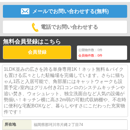
メールでお問い合わせする(無料)
電話でお問い合わせする
無料会員登録はこちら
公開物件数：
0
件
会員登録
会員物件数：
0
件
1LDK並みの広さを誇る単身専用1K！ネット無料＆バイク
も置ける広々とした駐輪場を完備しています。さらに猫ち
ゃん1匹と入居可能で、角部屋にはキャットウォークも設
置予定♪室内はグリル付き2口コンロのシステムキッチンや
追い焚き、ウォシュレット、独立洗面台など人気の設備が
勢揃い！キッチン横に高さ2m弱の可動式収納棚や、不在時
に便利な宅配BOXなど、暮らしやすさにこだわった充実物
件です！
所在地
福岡県
那珂川市
片縄
２丁目74