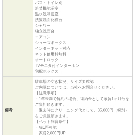
バス・トイレ別
追焚機能浴室
温水洗浄便座
洗髪洗面化粧台
シャワー
独立洗面台
エアコン
シューズボックス
インターネット対応
ネット使用料無料
オートロック
TVモニタ付インターホン
宅配ボックス
駐車場の空き状況、サイズ要確認
ご内覧については、当社へお問合せください。
【注意事項】
・1年未満で解約の場合、違約金として家賃1ヶ月分を
ご負担頂きます。
備考
・退去時にクリーニング代として、35,000円（税別）
をご負担頂きます。
【ペット飼育条件】
・猫1匹可能
・家賃2,000円UP