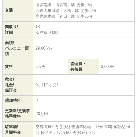
博多南線
「
博多南
」駅 徒歩20分
交通
西鉄大牟田線
「
大橋
」駅 徒歩63分
鹿児島本線
「
春日
」駅 徒歩65分
間取り/
1K
詳細
K
/
洋室 9.0帖
面積/
バルコニー面
29.60㎡/-
積
管理費・
賃料
6万円
3,000円
共益費
敷金/
礼金/
0ヶ月/1ヶ月/-
保証金
償却/敷引
-/-
更新料/更新事
-/0万円
務手数料
駐車場/
空有/6,600円 (税込) 普通車区画：1台6,600円(税込)×4
月額料金
台 軽区画：1台5,500円(税込)×2台