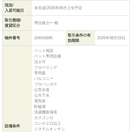
現況/
未完成/2026年09月上旬予定
入居可能日
取引態様/
専任媒介/一般
賃貸区分
取引条件の有
物件番号
104543685
2026年08月15日
効期限
ペット相談
ペット専用設備
法人可
フローリング
専用庭
バルコニー
プロパンガス
公営水道
公共下水
電気有
駐輪場
洗濯機置場有
ガスコンロ
コンロ２口以上
設備条件
システムキッチン