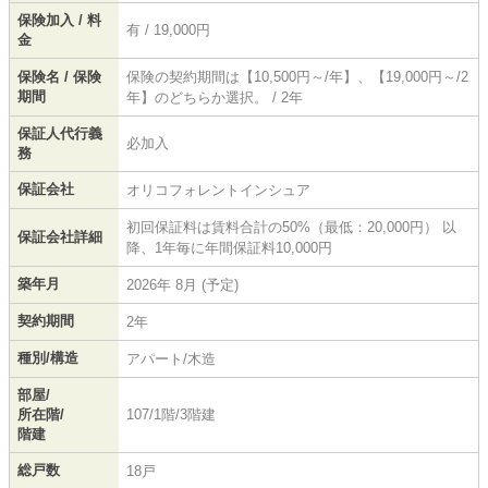
保険加入 / 料
有 / 19,000円
金
保険名 / 保険
保険の契約期間は【10,500円～/年】、【19,000円～/2
期間
年】のどちらか選択。 / 2年
保証人代行義
必加入
務
保証会社
オリコフォレントインシュア
初回保証料は賃料合計の50%（最低：20,000円） 以
保証会社詳細
降、1年毎に年間保証料10,000円
築年月
2026年 8月 (予定)
契約期間
2年
種別/構造
アパート/木造
部屋/
所在階/
107/1階/3階建
階建
総戸数
18戸