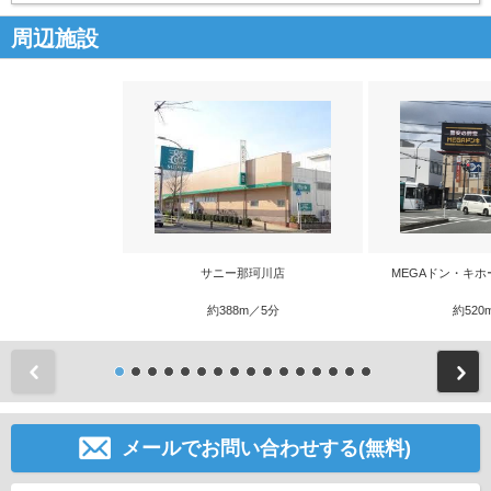
周辺施設
サニー那珂川店
MEGAドン・キホ
約388m／5分
約520
前
メールでお問い合わせする(無料)