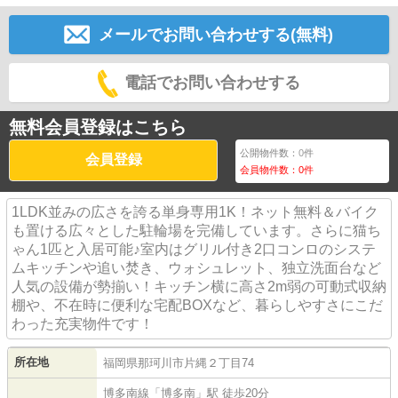
メールでお問い合わせする(無料)
電話でお問い合わせする
無料会員登録はこちら
公開物件数：
0
件
会員登録
会員物件数：
0
件
1LDK並みの広さを誇る単身専用1K！ネット無料＆バイク
も置ける広々とした駐輪場を完備しています。さらに猫ち
ゃん1匹と入居可能♪室内はグリル付き2口コンロのシステ
ムキッチンや追い焚き、ウォシュレット、独立洗面台など
人気の設備が勢揃い！キッチン横に高さ2m弱の可動式収納
棚や、不在時に便利な宅配BOXなど、暮らしやすさにこだ
わった充実物件です！
所在地
福岡県
那珂川市
片縄
２丁目74
博多南線
「
博多南
」駅 徒歩20分