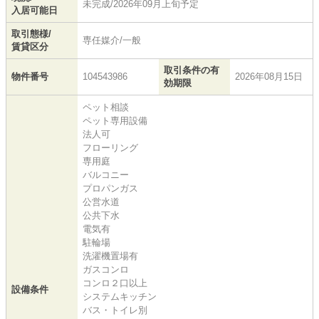
未完成/2026年09月上旬予定
入居可能日
取引態様/
専任媒介/一般
賃貸区分
取引条件の有
物件番号
104543986
2026年08月15日
効期限
ペット相談
ペット専用設備
法人可
フローリング
専用庭
バルコニー
プロパンガス
公営水道
公共下水
電気有
駐輪場
洗濯機置場有
ガスコンロ
コンロ２口以上
設備条件
システムキッチン
バス・トイレ別