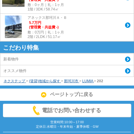
敷：0ヶ月｜礼：1ヶ月
1階 / 3DK / 58.74㎡
アネックス那珂川Ａ・Ｂ
5.7
万
円
(管理費・共益費 -)
敷：0万円｜礼：1ヶ月
2階 / 2LDK / 51.17㎡
こだわり特集
新着物件
オススメ物件
ネクステップ
>
(賃貸)地域から探す
>
那珂川市
>
LUMIA
>
202
ページトップに戻る
電話でお問い合わせする
営業時間:10:00～17:00
定休日:水曜日・年末年始・夏季休暇・GW