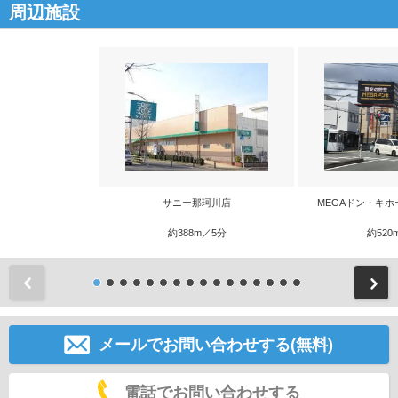
周辺施設
サニー那珂川店
MEGAドン・キホ
約388m／5分
約520
前
メールでお問い合わせする(無料)
電話でお問い合わせする