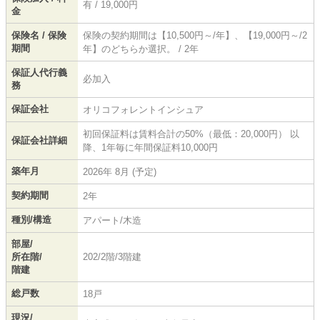
有 / 19,000円
金
保険名 / 保険
保険の契約期間は【10,500円～/年】、【19,000円～/2
期間
年】のどちらか選択。 / 2年
保証人代行義
必加入
務
保証会社
オリコフォレントインシュア
初回保証料は賃料合計の50%（最低：20,000円） 以
保証会社詳細
降、1年毎に年間保証料10,000円
築年月
2026年 8月 (予定)
契約期間
2年
種別/構造
アパート/木造
部屋/
所在階/
202/2階/3階建
階建
総戸数
18戸
現況/