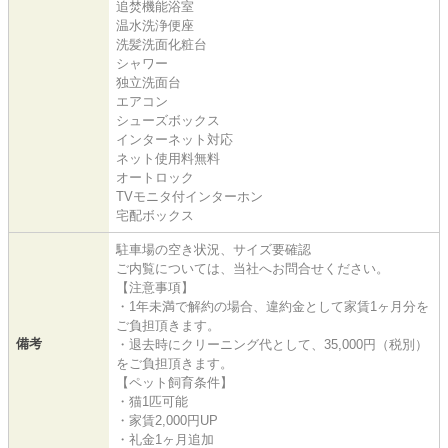
追焚機能浴室
温水洗浄便座
洗髪洗面化粧台
シャワー
独立洗面台
エアコン
シューズボックス
インターネット対応
ネット使用料無料
オートロック
TVモニタ付インターホン
宅配ボックス
駐車場の空き状況、サイズ要確認
ご内覧については、当社へお問合せください。
【注意事項】
・1年未満で解約の場合、違約金として家賃1ヶ月分を
ご負担頂きます。
備考
・退去時にクリーニング代として、35,000円（税別）
をご負担頂きます。
【ペット飼育条件】
・猫1匹可能
・家賃2,000円UP
・礼金1ヶ月追加