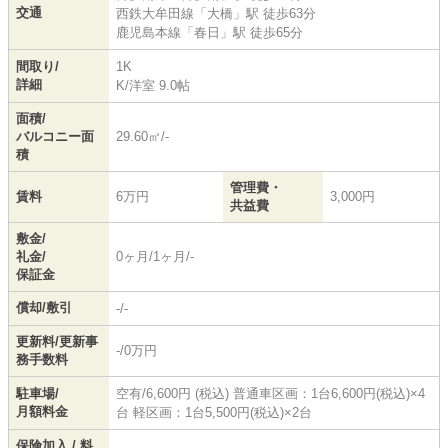
交通
西鉄大牟田線
「
大橋
」駅 徒歩63分
鹿児島本線
「
春日
」駅 徒歩65分
間取り/
1K
詳細
K
/
洋室 9.0帖
面積/
バルコニー面
29.60㎡/-
積
管理費・
賃料
6万円
3,000円
共益費
敷金/
礼金/
0ヶ月/1ヶ月/-
保証金
償却/敷引
-/-
更新料/更新事
-/0万円
務手数料
駐車場/
空有/6,600円 (税込) 普通車区画：1台6,600円(税込)×4
月額料金
台 軽区画：1台5,500円(税込)×2台
保険加入 / 料