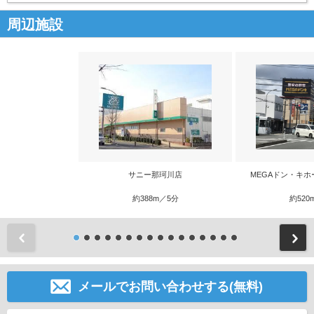
周辺施設
サニー那珂川店
MEGAドン・キホ
約388m／5分
約520
前
メールでお問い合わせする(無料)