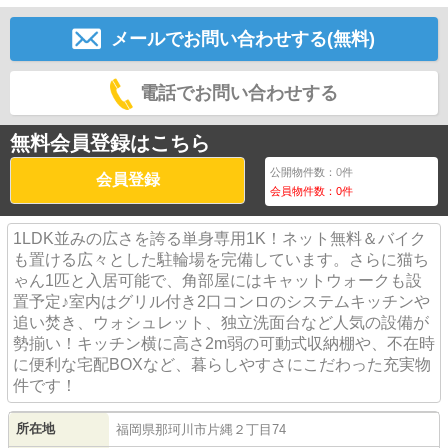
メールでお問い合わせする(無料)
電話でお問い合わせする
無料会員登録はこちら
公開物件数：
0
件
会員登録
会員物件数：
0
件
1LDK並みの広さを誇る単身専用1K！ネット無料＆バイク
も置ける広々とした駐輪場を完備しています。さらに猫ち
ゃん1匹と入居可能で、角部屋にはキャットウォークも設
置予定♪室内はグリル付き2口コンロのシステムキッチンや
追い焚き、ウォシュレット、独立洗面台など人気の設備が
勢揃い！キッチン横に高さ2m弱の可動式収納棚や、不在時
に便利な宅配BOXなど、暮らしやすさにこだわった充実物
件です！
所在地
福岡県
那珂川市
片縄
２丁目74