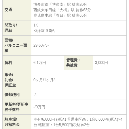
博多南線
「
博多南
」駅 徒歩20分
交通
西鉄大牟田線
「
大橋
」駅 徒歩63分
鹿児島本線
「
春日
」駅 徒歩65分
間取り/
1K
詳細
K
/
洋室 9.0帖
面積/
バルコニー面
29.60㎡/-
積
管理費・
賃料
6.1万円
3,000円
共益費
敷金/
礼金/
0ヶ月/1ヶ月/-
保証金
償却/敷引
-/-
更新料/更新事
-/0万円
務手数料
駐車場/
空有/6,600円 (税込) 普通車区画：1台6,600円(税込)×4
月額料金
台 軽区画：1台5,500円(税込)×2台