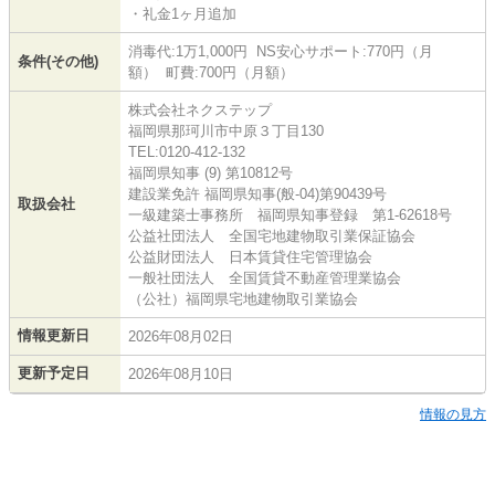
・礼金1ヶ月追加
消毒代:1万1,000円 NS安心サポート:770円（月
条件(その他)
額） 町費:700円（月額）
株式会社ネクステップ
福岡県那珂川市中原３丁目130
TEL:0120-412-132
福岡県知事 (9) 第10812号
建設業免許 福岡県知事(般-04)第90439号
取扱会社
一級建築士事務所 福岡県知事登録 第1-62618号
公益社団法人 全国宅地建物取引業保証協会
公益財団法人 日本賃貸住宅管理協会
一般社団法人 全国賃貸不動産管理業協会
（公社）福岡県宅地建物取引業協会
情報更新日
2026年08月02日
更新予定日
2026年08月10日
情報の見方