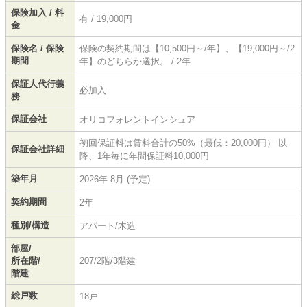
保険加入 / 料
有 / 19,000円
金
保険名 / 保険
保険の契約期間は【10,500円～/年】、【19,000円～/2
期間
年】のどちらか選択。 / 2年
保証人代行義
必加入
務
保証会社
オリコフォレントインシュア
初回保証料は賃料合計の50%（最低：20,000円） 以
保証会社詳細
降、1年毎に年間保証料10,000円
築年月
2026年 8月 (予定)
契約期間
2年
種別/構造
アパート/木造
部屋/
所在階/
207/2階/3階建
階建
総戸数
18戸