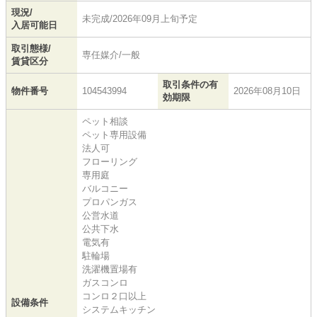
現況/
未完成/2026年09月上旬予定
入居可能日
取引態様/
専任媒介/一般
賃貸区分
取引条件の有
物件番号
104543994
2026年08月10日
効期限
ペット相談
ペット専用設備
法人可
フローリング
専用庭
バルコニー
プロパンガス
公営水道
公共下水
電気有
駐輪場
洗濯機置場有
ガスコンロ
コンロ２口以上
設備条件
システムキッチン