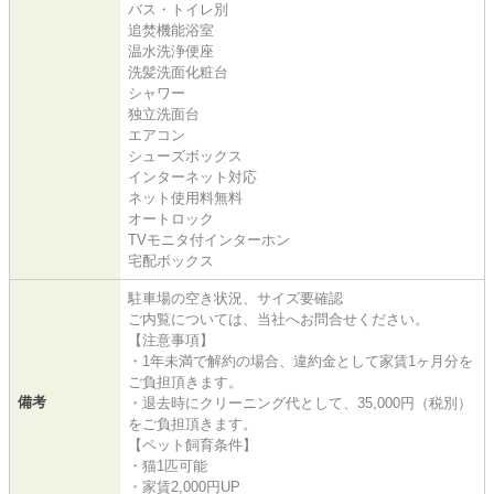
バス・トイレ別
追焚機能浴室
温水洗浄便座
洗髪洗面化粧台
シャワー
独立洗面台
エアコン
シューズボックス
インターネット対応
ネット使用料無料
オートロック
TVモニタ付インターホン
宅配ボックス
駐車場の空き状況、サイズ要確認
ご内覧については、当社へお問合せください。
【注意事項】
・1年未満で解約の場合、違約金として家賃1ヶ月分を
ご負担頂きます。
備考
・退去時にクリーニング代として、35,000円（税別）
をご負担頂きます。
【ペット飼育条件】
・猫1匹可能
・家賃2,000円UP