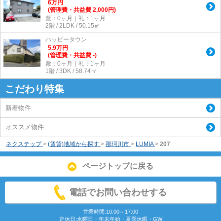
6
万
円
(管理費・共益費 2,000円)
敷：0ヶ月｜礼：1ヶ月
2階 / 2LDK / 50.15㎡
ハッピータウン
5.9
万
円
(管理費・共益費 -)
敷：0ヶ月｜礼：1ヶ月
1階 / 3DK / 58.74㎡
こだわり特集
新着物件
オススメ物件
ネクステップ
>
(賃貸)地域から探す
>
那珂川市
>
LUMIA
>
207
ページトップに戻る
電話でお問い合わせする
営業時間:10:00～17:00
定休日:水曜日・年末年始・夏季休暇・GW