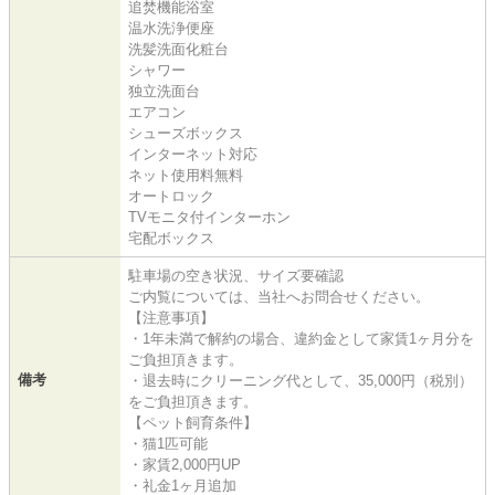
追焚機能浴室
温水洗浄便座
洗髪洗面化粧台
シャワー
独立洗面台
エアコン
シューズボックス
インターネット対応
ネット使用料無料
オートロック
TVモニタ付インターホン
宅配ボックス
駐車場の空き状況、サイズ要確認
ご内覧については、当社へお問合せください。
【注意事項】
・1年未満で解約の場合、違約金として家賃1ヶ月分を
ご負担頂きます。
備考
・退去時にクリーニング代として、35,000円（税別）
をご負担頂きます。
【ペット飼育条件】
・猫1匹可能
・家賃2,000円UP
・礼金1ヶ月追加