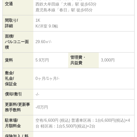
交通
西鉄大牟田線
「
大橋
」駅 徒歩63分
鹿児島本線
「
春日
」駅 徒歩65分
間取り/
1K
詳細
K
/
洋室 9.0帖
面積/
バルコニー面
29.60㎡/-
積
管理費・
賃料
5.9万円
3,000円
共益費
敷金/
礼金/
0ヶ月/1ヶ月/-
保証金
償却/敷引
-/-
更新料/更新事
-/0万円
務手数料
駐車場/
空有/6,600円 (税込) 普通車区画：1台6,600円(税込)×4
月額料金
台 軽区画：1台5,500円(税込)×2台
保険加入 / 料