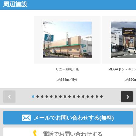
周辺施設
サニー那珂川店
MEGAドン・キホ
約388m／5分
約520
前
メールでお問い合わせする(無料)
電話でお問い合わせする