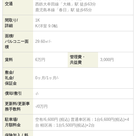
交通
西鉄大牟田線
「
大橋
」駅 徒歩63分
鹿児島本線
「
春日
」駅 徒歩65分
間取り/
1K
詳細
K
/
洋室 9.0帖
面積/
バルコニー面
29.60㎡/-
積
管理費・
賃料
6万円
3,000円
共益費
敷金/
礼金/
0ヶ月/1ヶ月/-
保証金
償却/敷引
-/-
更新料/更新事
-/0万円
務手数料
駐車場/
空有/6,600円 (税込) 普通車区画：1台6,600円(税込)×4
月額料金
台 軽区画：1台5,500円(税込)×2台
保険加入 / 料