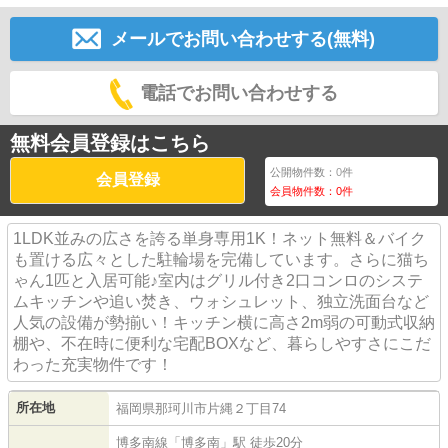
メールでお問い合わせする(無料)
電話でお問い合わせする
無料会員登録はこちら
公開物件数：
0
件
会員登録
会員物件数：
0
件
1LDK並みの広さを誇る単身専用1K！ネット無料＆バイク
も置ける広々とした駐輪場を完備しています。さらに猫ち
ゃん1匹と入居可能♪室内はグリル付き2口コンロのシステ
ムキッチンや追い焚き、ウォシュレット、独立洗面台など
人気の設備が勢揃い！キッチン横に高さ2m弱の可動式収納
棚や、不在時に便利な宅配BOXなど、暮らしやすさにこだ
わった充実物件です！
所在地
福岡県
那珂川市
片縄
２丁目74
博多南線
「
博多南
」駅 徒歩20分