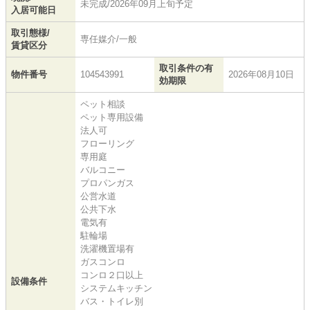
未完成/2026年09月上旬予定
入居可能日
取引態様/
専任媒介/一般
賃貸区分
取引条件の有
物件番号
104543991
2026年08月10日
効期限
ペット相談
ペット専用設備
法人可
フローリング
専用庭
バルコニー
プロパンガス
公営水道
公共下水
電気有
駐輪場
洗濯機置場有
ガスコンロ
コンロ２口以上
設備条件
システムキッチン
バス・トイレ別