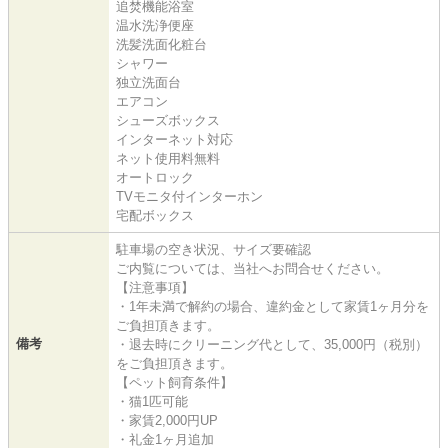
追焚機能浴室
温水洗浄便座
洗髪洗面化粧台
シャワー
独立洗面台
エアコン
シューズボックス
インターネット対応
ネット使用料無料
オートロック
TVモニタ付インターホン
宅配ボックス
駐車場の空き状況、サイズ要確認
ご内覧については、当社へお問合せください。
【注意事項】
・1年未満で解約の場合、違約金として家賃1ヶ月分を
ご負担頂きます。
備考
・退去時にクリーニング代として、35,000円（税別）
をご負担頂きます。
【ペット飼育条件】
・猫1匹可能
・家賃2,000円UP
・礼金1ヶ月追加