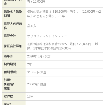
有 / 19,000円
金
保険名 / 保険
保険の契約期間は【10,500円～/年】、【19,000円～/2
期間
年】のどちらか選択。 / 2年
保証人代行義
必加入
務
保証会社
オリコフォレントインシュア
初回保証料は賃料合計の50%（最低：20,000円） 以
保証会社詳細
降、1年毎に年間保証料10,000円
築年月
2026年 8月 (予定)
契約期間
2年
種別/構造
アパート/木造
部屋/
所在階/
206/2階/3階建
階建
総戸数
18戸
現況/