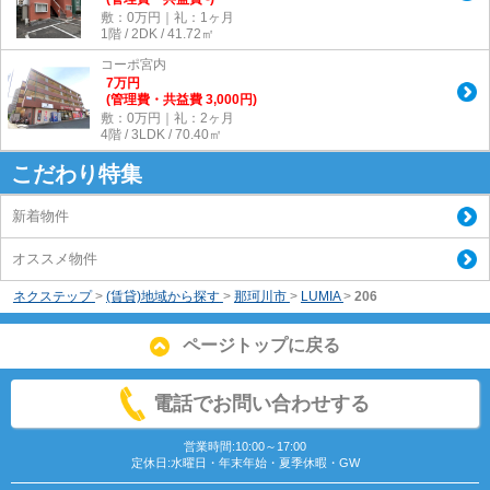
敷：0万円｜礼：1ヶ月
1階 / 2DK / 41.72㎡
コーポ宮内
7
万
円
(管理費・共益費 3,000円)
敷：0万円｜礼：2ヶ月
4階 / 3LDK / 70.40㎡
こだわり特集
新着物件
オススメ物件
ネクステップ
>
(賃貸)地域から探す
>
那珂川市
>
LUMIA
>
206
ページトップに戻る
電話でお問い合わせする
営業時間:10:00～17:00
定休日:水曜日・年末年始・夏季休暇・GW