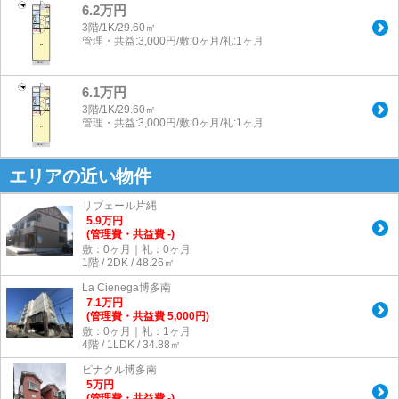
6.2万円
3階/1K/29.60㎡
管理・共益:3,000円/敷:0ヶ月/礼:1ヶ月
6.1万円
3階/1K/29.60㎡
管理・共益:3,000円/敷:0ヶ月/礼:1ヶ月
エリアの近い物件
リブェール片縄
5.9
万
円
(管理費・共益費 -)
敷：0ヶ月｜礼：0ヶ月
1階 / 2DK / 48.26㎡
La Cienega博多南
7.1
万
円
(管理費・共益費 5,000円)
敷：0ヶ月｜礼：1ヶ月
4階 / 1LDK / 34.88㎡
ピナクル博多南
5
万
円
(管理費・共益費 -)