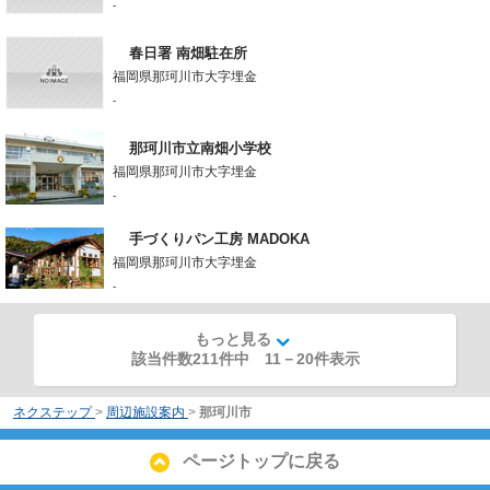
-
春日署 南畑駐在所
福岡県那珂川市大字埋金
-
那珂川市立南畑小学校
福岡県那珂川市大字埋金
-
手づくりパン工房 MADOKA
福岡県那珂川市大字埋金
-
もっと見る
該当件数211件中
11
－
20
件表示
ネクステップ
>
周辺施設案内
>
那珂川市
ページトップに戻る