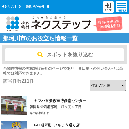
0
0
検討リスト
最近見た物件
那珂川市のお役立ち情報一覧
スポットを絞り込む
※物件情報の周辺施設紹介のページであり、各店舗への問い合わせは当
社では対応できません。
該当件数
211
件
ヤマハ音楽教室博多南センター
福岡県筑紫郡那珂川町今光４丁目
専用駐車所(6台)
GEO那珂川いちょう通り店