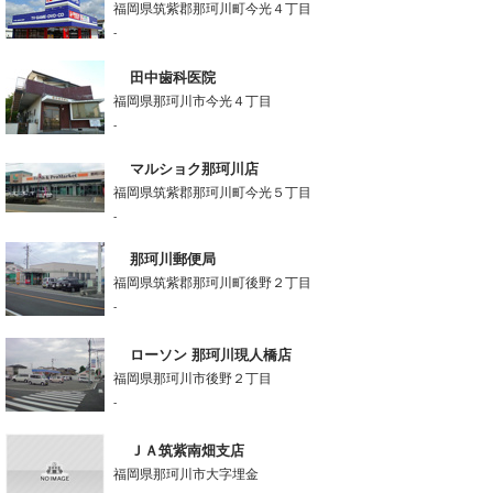
福岡県筑紫郡那珂川町今光４丁目
-
田中歯科医院
福岡県那珂川市今光４丁目
-
マルショク那珂川店
福岡県筑紫郡那珂川町今光５丁目
-
那珂川郵便局
福岡県筑紫郡那珂川町後野２丁目
-
ローソン 那珂川現人橋店
福岡県那珂川市後野２丁目
-
ＪＡ筑紫南畑支店
福岡県那珂川市大字埋金