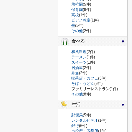
幼稚園
(5件)
保育園
(8件)
高校
(1件)
ピアノ教室
(1件)
塾
(3件)
その他
(2件)
食べる
和風料理
(2件)
ラーメン
(1件)
スイーツ
(1件)
居酒屋
(2件)
弁当
(2件)
喫茶店・カフェ
(3件)
そば・うどん
(2件)
ファミリーレストラン
(1件)
その他
(8件)
生活
郵便局
(5件)
レンタルビデオ
(1件)
銀行
(6件)
市役所・区役所
(1件)