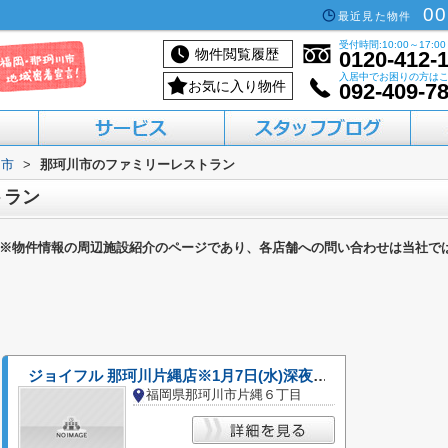
00
最近見た物件
受付時間:10:00～17:00
物件閲覧履歴
0120-412-
入居中でお困りの方は
お気に入り物件
092-409-7
川市
>
那珂川市のファミリーレストラン
活用したい方へ
買いたい方へ
借りたい方へ
売りたい方へ
貸したい方へ
トラン
※物件情報の周辺施設紹介のページであり、各店舗への問い合わせは当社で
ジョイフル 那珂川片縄店※1月7日(水)深夜0:00-深夜4:00は臨時休業
福岡県那珂川市片縄６丁目