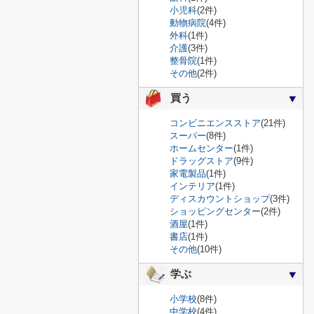
小児科
(2件)
動物病院
(4件)
外科
(1件)
介護
(3件)
整骨院
(1件)
その他
(2件)
買う
コンビニエンスストア
(21件)
スーパー
(8件)
ホームセンター
(1件)
ドラッグストア
(9件)
家電製品
(1件)
インテリア
(1件)
ディスカウントショップ
(3件)
ショッピングセンター
(2件)
酒屋
(1件)
書店
(1件)
その他
(10件)
学ぶ
小学校
(8件)
中学校
(4件)