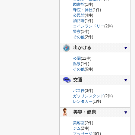
図書館
(1件)
寺院・神社
(1件)
公民館
(4件)
消防署
(1件)
コインランドリー
(2件)
警察
(1件)
その他
(2件)
出かける
公園
(12件)
温泉
(1件)
その他
(6件)
交通
バス停
(3件)
ガソリンスタンド
(2件)
レンタカー
(1件)
美容・健康
美容室
(7件)
ジム
(2件)
マッサージ
(3件)