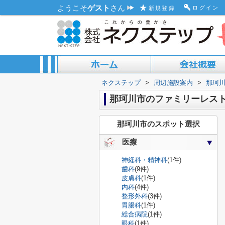
ようこそ
ゲスト
さん
ログイン
新規登録
ネクステップ
>
周辺施設案内
>
那珂
ACCESS MAP
ABOUT US
那珂川市のファミリーレス
那珂川市のスポット選択
医療
神経科・精神科
(1件)
歯科
(9件)
皮膚科
(1件)
内科
(4件)
整形外科
(3件)
胃腸科
(1件)
総合病院
(1件)
眼科
(1件)