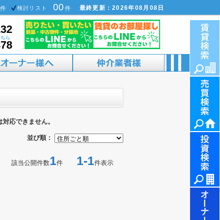
00
最終更新：2026年08月08日
件
検討リスト
件
132
こちら
878
は対応できません。
並び順：
1
1-1
該当公開件数
件
件表示