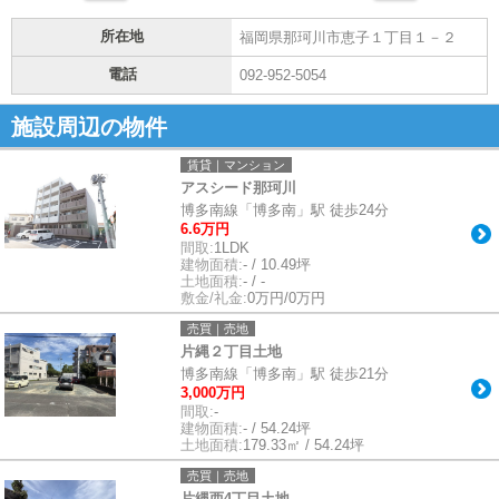
所在地
福岡県那珂川市恵子１丁目１－２
電話
092-952-5054
施設周辺の物件
賃貸｜マンション
アスシード那珂川
博多南線「博多南」駅 徒歩24分
6.6万円
間取:
1LDK
建物面積:
- / 10.49坪
土地面積:
- / -
敷金/礼金:
0万円/0万円
売買｜売地
片縄２丁目土地
博多南線「博多南」駅 徒歩21分
3,000万円
間取:
-
建物面積:
- / 54.24坪
土地面積:
179.33㎡ / 54.24坪
売買｜売地
片縄西4丁目土地