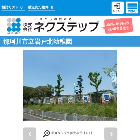
0
0
検討リスト
最近見た物件
那珂川市立岩戸北幼稚園
前
次
画像タップで拡大表示【
1
/1】