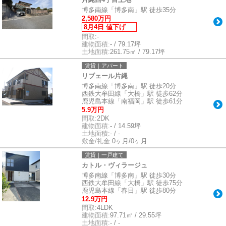
博多南線「博多南」駅 徒歩35分
2,580万円
8月4日 値下げ
間取:
-
建物面積:
- / 79.17坪
土地面積:
261.75㎡ / 79.17坪
賃貸｜アパート
リブェール片縄
博多南線「博多南」駅 徒歩20分
西鉄大牟田線「大橋」駅 徒歩62分
鹿児島本線「南福岡」駅 徒歩61分
5.9万円
間取:
2DK
建物面積:
- / 14.59坪
土地面積:
- / -
敷金/礼金:
0ヶ月/0ヶ月
賃貸｜一戸建て
カトル・ヴィラージュ
博多南線「博多南」駅 徒歩30分
西鉄大牟田線「大橋」駅 徒歩75分
鹿児島本線「春日」駅 徒歩80分
12.9万円
間取:
4LDK
建物面積:
97.71㎡ / 29.55坪
土地面積:
- / -