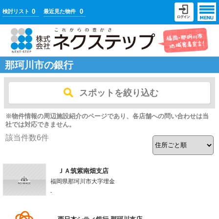
0
0
検討リスト
最近見た物件
那珂川市の銀行
スポットを絞り込む
※物件情報の周辺施設紹介のページであり、各店舗への問い合わせは当
社では対応できません。
該当件数
6
件
ＪＡ筑紫南畑支店
福岡県那珂川市大字埋金
-