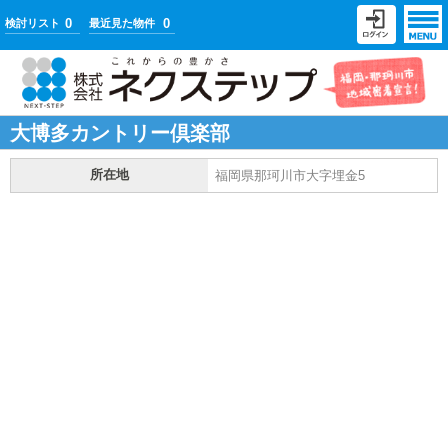
0
0
検討リスト
最近見た物件
大博多カントリー倶楽部
所在地
福岡県那珂川市大字埋金5