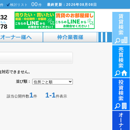
00
最終更新：2026年08月08日
件
検討リスト
件
132
こちら
878
は対応できません。
並び順：
1
1-1
該当公開件数
件
件表示