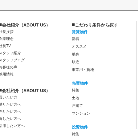
■
■
会社紹介（ABOUT US）
こだわり条件から探す
社長挨拶
賃貸物件
企業理念
新着
社長TV
オススメ
スタッフ紹介
単身
スタッフブログ
駅近
お客様の声
事業用・貸地
採用情報
売買物件
■
会社紹介（ABOUT US）
特集
買いたい方
土地
借りたい方へ
戸建て
売りたい方へ
マンション
貸したい方へ
活用したい方へ
投資物件
特集