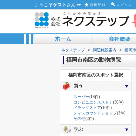
ようこそ
ゲスト
さん
ログイン
新規登録
ネクステップ
>
周辺施設案内
>
福岡
ACCESS MAP
ABOUT US
福岡市南区の動物病院
福岡市南区のスポット選択
買う
スーパー
(18件)
コンビニエンスストア
(30件)
ドラッグストア
(10件)
ディスカウントショップ
(3件)
その他
(3件)
学ぶ