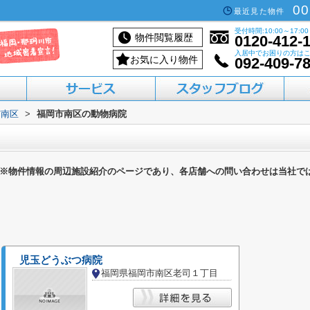
00
最近見た物件
受付時間:10:00～17:00
物件閲覧履歴
0120-412-
入居中でお困りの方は
お気に入り物件
092-409-7
市南区
>
福岡市南区の動物病院
活用したい方へ
買いたい方へ
借りたい方へ
売りたい方へ
貸したい方へ
※物件情報の周辺施設紹介のページであり、各店舗への問い合わせは当社で
児玉どうぶつ病院
福岡県福岡市南区老司１丁目