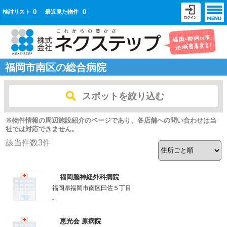
0
0
検討リスト
最近見た物件
福岡市南区の総合病院
スポットを絞り込む
※物件情報の周辺施設紹介のページであり、各店舗への問い合わせは当
社では対応できません。
該当件数
3
件
福岡脳神経外科病院
福岡県福岡市南区曰佐５丁目
-
恵光会 原病院