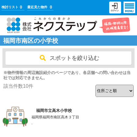
0
0
検討リスト
最近見た物件
福岡市南区の小学校
スポットを絞り込む
※物件情報の周辺施設紹介のページであり、各店舗への問い合わせは当
社では対応できません。
該当件数
10
件
福岡市立高木小学校
福岡県福岡市南区高木３丁目
-