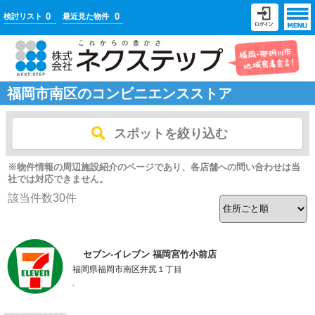
0
0
検討リスト
最近見た物件
福岡市南区のコンビニエンスストア
スポットを絞り込む
※物件情報の周辺施設紹介のページであり、各店舗への問い合わせは当
社では対応できません。
該当件数
30
件
セブン‐イレブン 福岡宮竹小前店
福岡県福岡市南区井尻１丁目
-