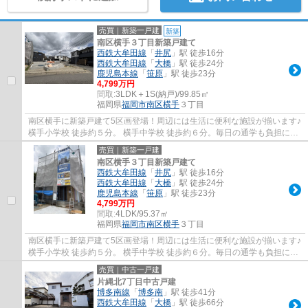
売買｜新築一戸建
新築
南区横手３丁目新築戸建て
西鉄大牟田線
「
井尻
」駅 徒歩16分
西鉄大牟田線
「
大橋
」駅 徒歩24分
鹿児島本線
「
笹原
」駅 徒歩23分
4,799万円
間取:
3LDK＋1S(納戸)/99.85㎡
福岡県
福岡市南区
横手
３丁目
南区横手に新築戸建て5区画登場！周辺には生活に便利な施設が揃います♪
横手小学校 徒歩約５分。 横手中学校 徒歩約６分。毎日の通学も負担にな
りすぎない距離感。★★店舗は博多南駅から...
売買｜新築一戸建
南区横手３丁目新築戸建て
西鉄大牟田線
「
井尻
」駅 徒歩16分
西鉄大牟田線
「
大橋
」駅 徒歩24分
鹿児島本線
「
笹原
」駅 徒歩23分
4,799万円
間取:
4LDK/95.37㎡
福岡県
福岡市南区
横手
３丁目
南区横手に新築戸建て5区画登場！周辺には生活に便利な施設が揃います♪
横手小学校 徒歩約５分。 横手中学校 徒歩約６分。毎日の通学も負担にな
りすぎない距離感。★★店舗は博多南駅から...
売買｜中古一戸建
片縄北7丁目中古戸建
博多南線
「
博多南
」駅 徒歩41分
西鉄大牟田線
「
大橋
」駅 徒歩66分