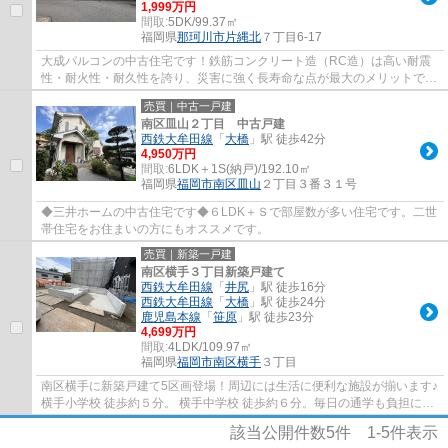
1,999万円
間取:
5DK/99.37㎡
福岡県
那珂川市
片縄北
７丁目6-17
大成パルコンの中古住宅です！鉄筋コンクリート造（RC造）は高い耐震
性・耐火性・耐久性を誇り、災害に強く長寿命な点が最大のメリットで
す！また、気密性が高く、遮音性・断熱性に優...
売買｜中古一戸建
南区皿山２丁目 中古戸建
西鉄大牟田線
「
大橋
」駅 徒歩42分
4,950万円
間取:
6LDK＋1S(納戸)/192.10㎡
福岡県
福岡市南区
皿山
２丁目３番３１号
◆三井ホームの中古住宅です◆６LDK＋Ｓで部屋数が多い住宅です。二世
帯住宅をお住まいの方にもオススメです。
売買｜新築一戸建
南区横手３丁目新築戸建て
西鉄大牟田線
「
井尻
」駅 徒歩16分
西鉄大牟田線
「
大橋
」駅 徒歩24分
鹿児島本線
「
笹原
」駅 徒歩23分
4,699万円
間取:
4LDK/109.97㎡
福岡県
福岡市南区
横手
３丁目
南区横手に新築戸建て5区画登場！周辺には生活に便利な施設が揃います♪
横手小学校 徒歩約５分。 横手中学校 徒歩約６分。毎日の通学も負担にな
りすぎない距離感。★★店舗は博多南駅から...
該当公開件数
5
件
1-5
件表示