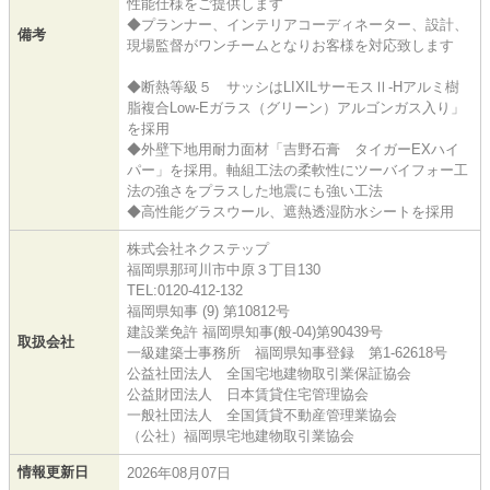
性能仕様をご提供します
◆プランナー、インテリアコーディネーター、設計、
備考
現場監督がワンチームとなりお客様を対応致します
◆断熱等級５ サッシはLIXILサーモスⅡ-Hアルミ樹
脂複合Low-Eガラス（グリーン）アルゴンガス入り」
を採用
◆外壁下地用耐力面材「吉野石膏 タイガーEXハイ
パー」を採用。軸組工法の柔軟性にツーバイフォー工
法の強さをプラスした地震にも強い工法
◆高性能グラスウール、遮熱透湿防水シートを採用
株式会社ネクステップ
福岡県那珂川市中原３丁目130
TEL:0120-412-132
福岡県知事 (9) 第10812号
建設業免許 福岡県知事(般-04)第90439号
取扱会社
一級建築士事務所 福岡県知事登録 第1-62618号
公益社団法人 全国宅地建物取引業保証協会
公益財団法人 日本賃貸住宅管理協会
一般社団法人 全国賃貸不動産管理業協会
（公社）福岡県宅地建物取引業協会
情報更新日
2026年08月07日