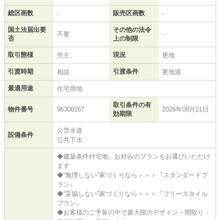
総区画数
販売区画数
-
-
国土法届出要
その他の法令
不要
-
否
上の制限
取引態様
現況
売主
更地
引渡時期
引渡条件
相談
更地渡
最適用途
住宅用地
取引条件の有
物件番号
96308267
2026年08月21日
効期限
公営水道
設備条件
公共下水
◆建築条件付宅地。お好みのプランをお選びいただけ
ます
◆“無理しない”家づくりなら＞＞＞『スタンダードプ
ラン』
◆“妥協しない”家づくりなら＞＞＞『フリースタイル
プラン』
◆お客様のご予算の中で最大限のデザイン・間取り・