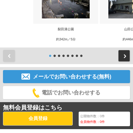
裂田溝公園
山田
約342m／5分
約446
前
メールでお問い合わせする(無料)
電話でお問い合わせする
無料会員登録はこちら
公開物件数：
0
件
会員登録
会員物件数：
0
件