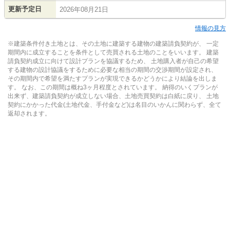
更新予定日
2026年08月21日
情報の見方
※建築条件付き土地とは、その土地に建築する建物の建築請負契約が、 一定
期間内に成立することを条件として売買される土地のことをいいます。 建築
請負契約成立に向けて設計プランを協議するため、 土地購入者が自己の希望
する建物の設計協議をするために必要な相当の期間の交渉期間が設定され、
その期間内で希望を満たすプランが実現できるかどうかにより結論を出しま
す。 なお、この期間は概ね3ヶ月程度とされています。 納得のいくプランが
出来ず、建築請負契約が成立しない場合、土地売買契約は白紙に戻り、 土地
契約にかかった代金(土地代金、手付金など)は名目のいかんに関わらず、全て
返却されます。