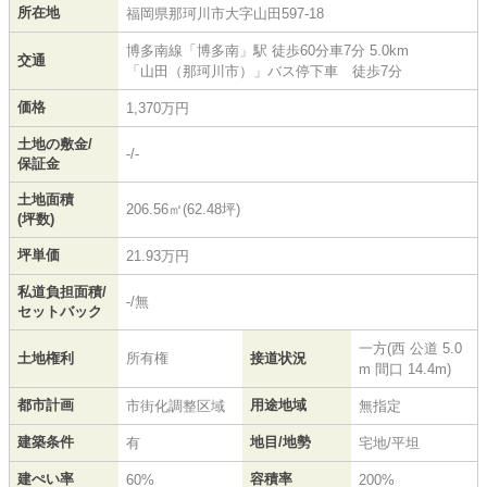
所在地
福岡県
那珂川市
大字山田
597-18
博多南線
「
博多南
」駅 徒歩60分車7分 5.0km
交通
「山田（那珂川市）」バス停下車 徒歩7分
価格
1,370万円
土地の敷金/
-/-
保証金
土地面積
206.56㎡(62.48坪)
(坪数)
坪単価
21.93万円
私道負担面積/
-/無
セットバック
一方(西 公道 5.0
土地権利
所有権
接道状況
m 間口 14.4m)
都市計画
用途地域
市街化調整区域
無指定
建築条件
地目/地勢
有
宅地/平坦
建ぺい率
容積率
60%
200%