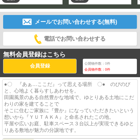
メールでお問い合わせする(無料)
電話でお問い合わせする
無料会員登録はこちら
公開物件数：
0
件
会員登録
会員物件数：
0
件
●〇 『あぁ…ここだ』って思える場所 〇● のびのび
と、心地よく暮らすしあわせを。
田園風景のある自然豊かな地域で、ゆとりある土地にこだ
わりの家を建てることで
そこに住むご家族に『豊か』になっていただきたいという
想いから『ＹＵＴＡＫＡ』と命名されたこの地。
平屋や広いお庭、駐車スペース３台以上が実現できるゆと
りある敷地が魅力の分譲地です。