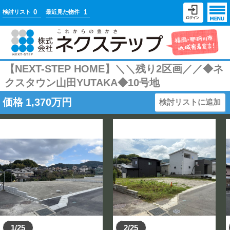
0
1
検討リスト
最近見た物件
【NEXT-STEP HOME】＼＼残り2区画／／◆ネ
クスタウン山田YUTAKA◆10号地
価格
1,370
万円
検討リストに追加
1/25
2/25