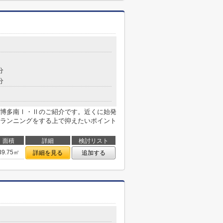
分
分
博多南Ⅰ・Ⅱのご紹介です。近くに始発
ランニングをする上で抑えたいポイント
面積
詳細
検討リスト
39.75㎡
詳細を見る
追加する