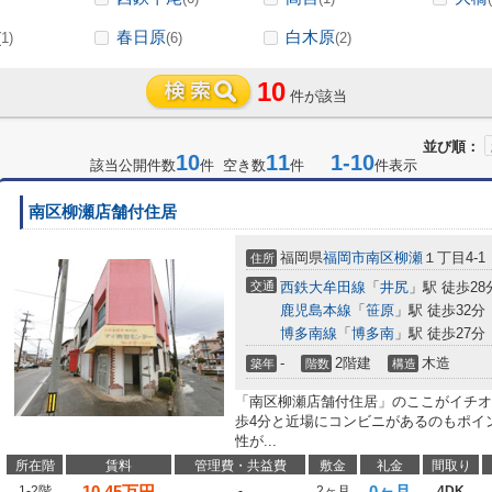
春日原
白木原
(1)
(6)
(2)
10
件が該当
並び順：
10
11
1-10
該当公開件数
件 空き数
件
件表示
南区柳瀬店舗付住居
福岡県
福岡市南区
柳瀬
１丁目4-1
住所
交通
西鉄大牟田線
「
井尻
」駅 徒歩28
鹿児島本線
「
笹原
」駅 徒歩32分
博多南線
「
博多南
」駅 徒歩27分
-
2階建
木造
築年
階数
構造
「南区柳瀬店舗付住居」のここがイチオ
歩4分と近場にコンビニがあるのもポイ
性が...
所在階
賃料
管理費・共益費
敷金
礼金
間取り
10.45
万円
0ヶ月
1-2階
-
2ヶ月
4DK