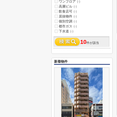
ワンフロア
(-)
高層ビル
(-)
飲食店可
(-)
居抜物件
(-)
個別空調
(-)
都市ガス
(-)
下水道
(-)
10
件が該当
新着物件