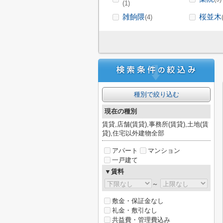
(1)
雑餉隈
桜並木
(4)
種別で絞り込む
現在の種別
賃貸,店舗(賃貸),事務所(賃貸),土地(賃
貸),住宅以外建物全部
アパート
マンション
一戸建て
▼賃料
～
敷金・保証金なし
礼金・敷引なし
共益費・管理費込み