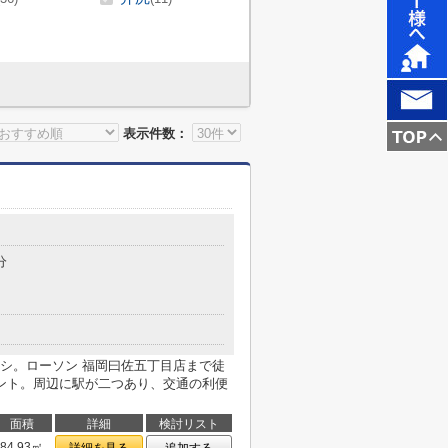
表示件数：
分
シ。ローソン 福岡曰佐五丁目店まで徒
ント。周辺に駅が二つあり、交通の利便
面積
詳細
検討リスト
84.93㎡