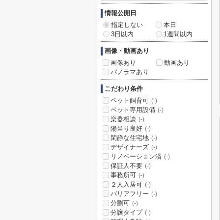
情報公開日
指定しない
本日
3日以内
1週間以内
画像・動画あり
画像あり
動画あり
パノラマあり
こだわり条件
ペット飼育可
(-)
ペット専用設備
(-)
楽器相談
(-)
陽当り良好
(-)
閑静な住宅地
(-)
デザイナーズ
(-)
リノベーション済
(-)
保証人不要
(-)
事務所可
(-)
２人入居可
(-)
バリアフリー
(-)
分割可
(-)
分譲タイプ
(-)