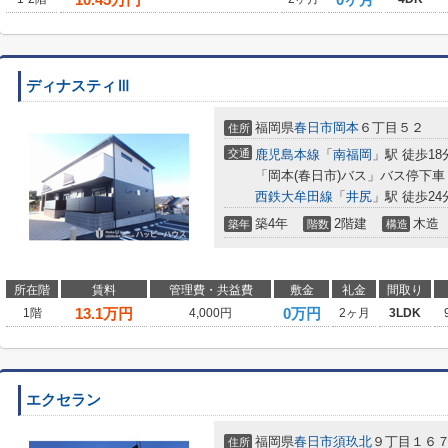
ディナスティⅢ
福岡県
春日市
岡本
６丁目５２
住所
交通
鹿児島本線
「
南福岡
」駅 徒歩18
「岡本(春日市)バス」バス停下車
西鉄大牟田線
「
井尻
」駅 徒歩24
築4年
2階建
木造
築年
階数
構造
所在階
賃料
管理費・共益費
敷金
礼金
間取り
13.1
万円
0万円
1階
4,000円
2ヶ月
3LDK
エクセラン
福岡県
春日市
須玖北
９丁目１６
住所