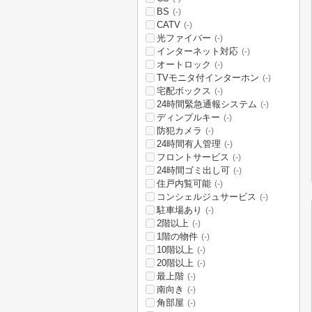
BS
(-)
CATV
(-)
光ファイバー
(-)
インターネット対応
(-)
オートロック
(-)
TVモニタ付インターホン
(-)
宅配ボックス
(-)
24時間緊急通報システム
(-)
ディンプルキー
(-)
防犯カメラ
(-)
24時間有人管理
(-)
フロントサービス
(-)
24時間ゴミ出し可
(-)
住戸内覧可能
(-)
コンシェルジュサービス
(-)
駐車場あり
(-)
2階以上
(-)
1階の物件
(-)
10階以上
(-)
20階以上
(-)
最上階
(-)
南向き
(-)
角部屋
(-)