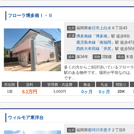
フローラ博多南Ⅰ・Ⅱ
福岡県
春日市
上白水
９丁目43
住所
交通
博多南線
「
博多南
」駅 徒歩8分
鹿児島本線
「
南福岡
」駅 徒歩47
西鉄大牟田線
「
井尻
」駅 徒歩50
築34年
2階建
木造
築年
階数
構造
多くの方からご好評頂いているフローラ
駅のある物件です。場所が平坦なのは、
です...
所在階
賃料
管理費・共益費
敷金
礼金
間取り
5.1
万円
0ヶ月
0ヶ月
1階
3,000円
2DK
ウィルモア東洋台
福岡県
那珂川市
恵子
２丁目8
住所