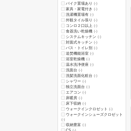
バイク置場あり
(-)
家具・家電付き
(-)
洗濯機置場有
(-)
外観タイル張り
(-)
コンロ２口以上
(-)
食器洗い乾燥機
(-)
システムキッチン
(-)
対面式キッチン
(-)
バス・トイレ別
(-)
追焚機能浴室
(-)
浴室乾燥機
(-)
温水洗浄便座
(-)
洗面台
(-)
洗髪洗面化粧台
(-)
シャワー
(-)
独立洗面台
(-)
エアコン
(-)
床暖房
(-)
床下収納
(-)
ウォークインクロゼット
(-)
ウォークインシューズクロゼット
(-)
収納豊富
(-)
CS
(-)