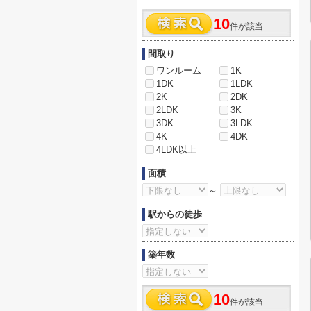
10
件が該当
間取り
ワンルーム
1K
1DK
1LDK
2K
2DK
2LDK
3K
3DK
3LDK
4K
4DK
4LDK以上
面積
～
駅からの徒歩
築年数
10
件が該当