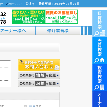
00
最終更新：2026年08月07日
件
検討リスト
件
132
こちら
878
井尻
(36)
(11)