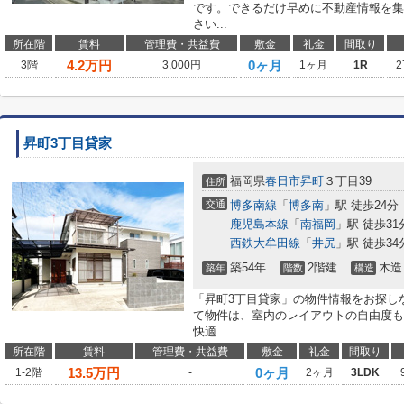
です。できるだけ早めに不動産情報を集
さい...
所在階
賃料
管理費・共益費
敷金
礼金
間取り
4.2
万円
0ヶ月
3階
3,000円
1ヶ月
1R
2
昇町3丁目貸家
福岡県
春日市
昇町
３丁目39
住所
交通
博多南線
「
博多南
」駅 徒歩24分
鹿児島本線
「
南福岡
」駅 徒歩31
西鉄大牟田線
「
井尻
」駅 徒歩34
築54年
2階建
木造
築年
階数
構造
「昇町3丁目貸家」の物件情報をお探し
て物件は、室内のレイアウトの自由度も
快適...
所在階
賃料
管理費・共益費
敷金
礼金
間取り
13.5
万円
0ヶ月
1-2階
-
2ヶ月
3LDK