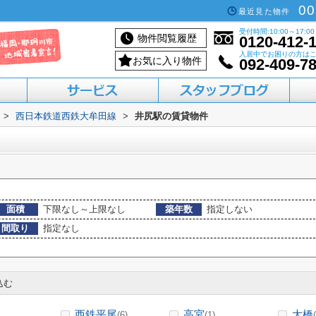
00
最近見た物件
受付時間:10:00～17:00
物件閲覧履歴
0120-412-
入居中でお困りの方は
お気に入り物件
092-409-7
>
西日本鉄道西鉄大牟田線
>
井尻駅の賃貸物件
活用したい方へ
買いたい方へ
借りたい方へ
売りたい方へ
貸したい方へ
面積
下限なし～上限なし
築年数
指定しない
間取り
指定なし
込む
西鉄平尾
高宮
大橋
(6)
(1)