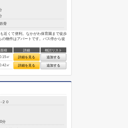
分
分
鉄骨
も近くて便利。なかがわ保育園まで徒歩
らの物件はアパートです。バス停から徒
面積
詳細
検討リスト
0.15㎡
詳細を見る
追加する
0.42㎡
詳細を見る
追加する
-２０
0分