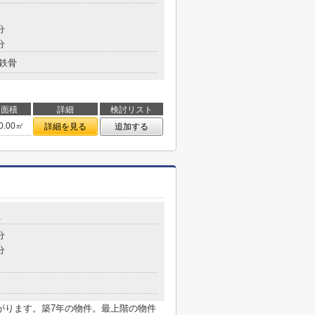
分
分
鉄骨
面積
詳細
検討リスト
0.00㎡
詳細を見る
追加する
1
分
分
がります。築7年の物件。最上階の物件