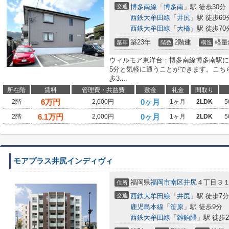
交通
博多南線
「
博多南
」駅 徒歩30分
西鉄大牟田線
「
井尻
」駅 徒歩69
西鉄大牟田線
「
大橋
」駅 徒歩70
築23年
2階建
軽量
築年
階数
構造
ウィルモア東洋台：博多南線博多南駅に
5分と気軽に通うことができます。こち
歩3...
所在階
賃料
管理費・共益費
敷金
礼金
間取り
6
万円
0ヶ月
2階
2,000円
1ヶ月
2LDK
5
6.1
万円
0ヶ月
2階
2,000円
1ヶ月
2LDK
5
モアプラス井尻インディヴィ
福岡県
福岡市南区
井尻
４丁目３１
住所
交通
西鉄大牟田線
「
井尻
」駅 徒歩7分
鹿児島本線
「
笹原
」駅 徒歩9分
西鉄大牟田線
「
雑餉隈
」駅 徒歩2