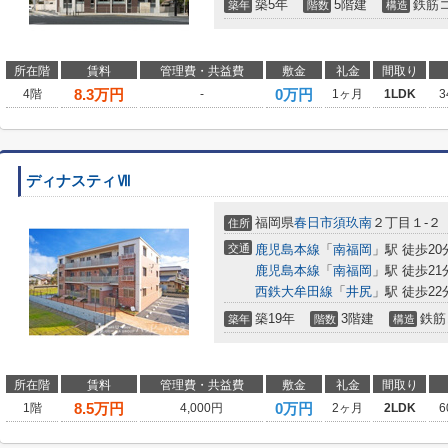
築5年
5階建
鉄筋
築年
階数
構造
所在階
賃料
管理費・共益費
敷金
礼金
間取り
8.3
万円
0万円
4階
-
1ヶ月
1LDK
3
ディナスティⅦ
福岡県
春日市
須玖南
２丁目１-２
住所
交通
鹿児島本線
「
南福岡
」駅 徒歩20
鹿児島本線
「
南福岡
」駅 徒歩21
西鉄大牟田線
「
井尻
」駅 徒歩22
築19年
3階建
鉄筋
築年
階数
構造
所在階
賃料
管理費・共益費
敷金
礼金
間取り
8.5
万円
0万円
1階
4,000円
2ヶ月
2LDK
6