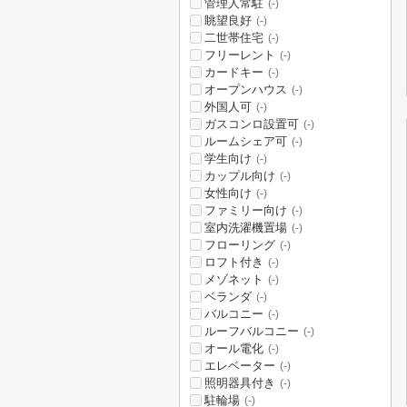
管理人常駐
(-)
眺望良好
(-)
二世帯住宅
(-)
フリーレント
(-)
カードキー
(-)
オープンハウス
(-)
外国人可
(-)
ガスコンロ設置可
(-)
ルームシェア可
(-)
学生向け
(-)
カップル向け
(-)
女性向け
(-)
ファミリー向け
(-)
室内洗濯機置場
(-)
フローリング
(-)
ロフト付き
(-)
メゾネット
(-)
ベランダ
(-)
バルコニー
(-)
ルーフバルコニー
(-)
オール電化
(-)
エレベーター
(-)
照明器具付き
(-)
駐輪場
(-)