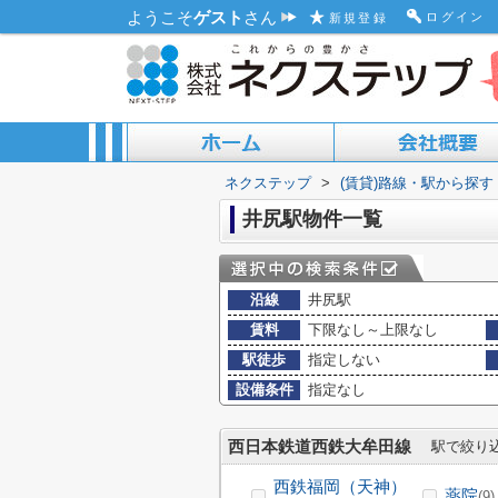
ようこそ
ゲスト
さん
ログイン
新規登録
ネクステップ
>
(賃貸)路線・駅から探す
ACCESS MAP
ABOUT US
井尻駅物件一覧
沿線
井尻駅
賃料
下限なし～上限なし
駅徒歩
指定しない
設備条件
指定なし
西日本鉄道西鉄大牟田線
駅で絞り
西鉄福岡（天神）
薬院
(9)