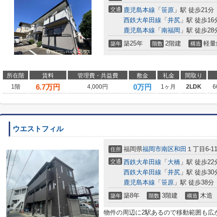
交通
鹿児島本線
「
笹原
」駅 徒歩21分
西鉄大牟田線
「
井尻
」駅 徒歩16
鹿児島本線
「
南福岡
」駅 徒歩28
築25年
2階建
軽量
築年
階数
構造
所在階
賃料
管理費・共益費
敷金
礼金
間取り
6.7
万円
0万円
1階
4,000円
1ヶ月
2LDK
6
ウエストフィル
福岡県
福岡市南区
和田
１丁目6-1
住所
交通
西鉄大牟田線
「
大橋
」駅 徒歩22
西鉄大牟田線
「
井尻
」駅 徒歩30
鹿児島本線
「
笹原
」駅 徒歩38分
築8年
3階建
木造
築年
階数
構造
物件の周辺に2駅あるので移動範囲も広