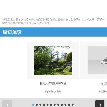
※地図上に表示される物件の位置は付近住所に所在することを表すものであり、実際の
物件所在地とは異なる場合がございます。
周辺施設
福岡女子商業高等学校
そば
約446m／6分
約288
前