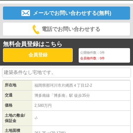
メールでお問い合わせする(無料)
電話でお問い合わせする
無料会員登録はこちら
公開物件数：
0
件
会員登録
会員物件数：
0
件
建築条件なし宅地です。
所在地
福岡県
那珂川市
片縄西
４丁目12-2
交通
博多南線
「
博多南
」駅 徒歩35分
価格
2,580万円
土地の敷金/
-/-
保証金
土地面積