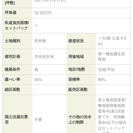
261.75㎡(79.17坪)
(坪数)
坪単価
32.59万円
私道負担面積/
-/-
セットバック
一方(南 公道 4.0
土地権利
所有権
接道状況
m)
第一種低層住居
都市計画
市街化区域
用途地域
専用
建築条件
地目/地勢
無
宅地/平坦
建ぺい率
容積率
40%
80%
総区画数
販売区画数
-
-
高さ最高限度有/
敷地面積最低限
度有/42条2項道
国土法届出要
その他の法令
路です。現地幅
不要
否
上の制限
員4m以下の場合
はセットバック