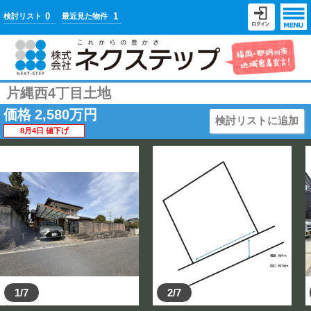
0
1
検討リスト
最近見た物件
片縄西4丁目土地
価格
2,580
万円
検討リストに追加
8月4日 値下げ
1/7
2/7