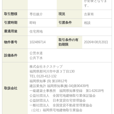
が必要となりま
す。
取引態様
現況
専任媒介
古家有
引渡時期
引渡条件
即時
相談
最適用途
住宅用地
取引条件の有
物件番号
102489714
2026年08月20日
効期限
公営水道
設備条件
公共下水
株式会社ネクステップ
福岡県那珂川市中原３丁目130
TEL:0120-412-132
福岡県知事 (9) 第10812号
建設業免許 福岡県知事(般-04)第90439号
取扱会社
一級建築士事務所 福岡県知事登録 第1-62618号
公益社団法人 全国宅地建物取引業保証協会
公益財団法人 日本賃貸住宅管理協会
一般社団法人 全国賃貸不動産管理業協会
（公社）福岡県宅地建物取引業協会