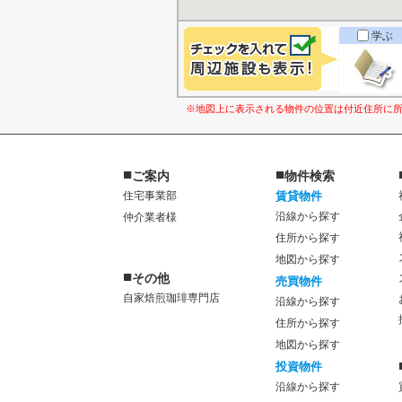
学ぶ
※地図上に表示される物件の位置は付近住所に
■
■
ご案内
物件検索
住宅事業部
賃貸物件
沿線から探す
仲介業者様
住所から探す
地図から探す
■
その他
売買物件
自家焙煎珈琲専門店
沿線から探す
住所から探す
地図から探す
投資物件
沿線から探す