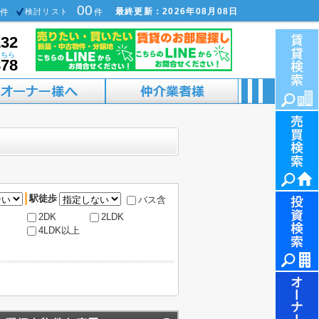
00
最終更新：2026年08月08日
件
検討リスト
件
132
こちら
878
駅徒歩
バス含
2DK
2LDK
4LDK以上