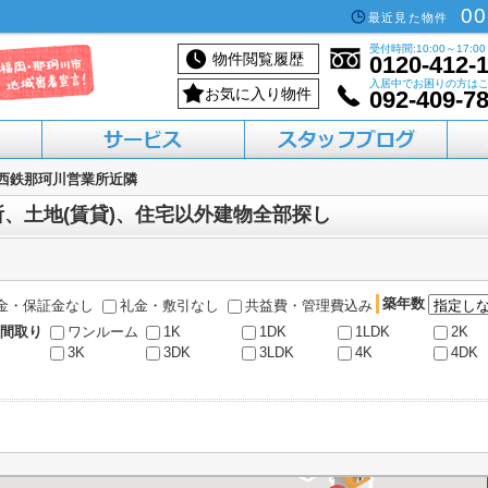
00
最近見た物件
受付時間:10:00～17:00
物件閲覧履歴
0120-412-
入居中でお困りの方は
お気に入り物件
092-409-7
西鉄那珂川営業所近隣
活用したい方へ
買いたい方へ
借りたい方へ
売りたい方へ
貸したい方へ
、土地(賃貸)、住宅以外建物全部探し
築年数
金・保証金なし
礼金・敷引なし
共益費・管理費込み
間取り
ワンルーム
1K
1DK
1LDK
2K
3K
3DK
3LDK
4K
4DK