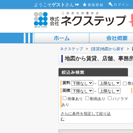
ようこそ
ゲスト
さん
ログイン
新規登録
ネクステップ
>
(賃貸)地図から探す
>
ACCESS MAP
ABOUT US
地図から賃貸、店舗、事務所
賃料
～
敷
面積
～
画像あり
動画あり
パノラマ
あり
さらに条件を指定して絞り込
む