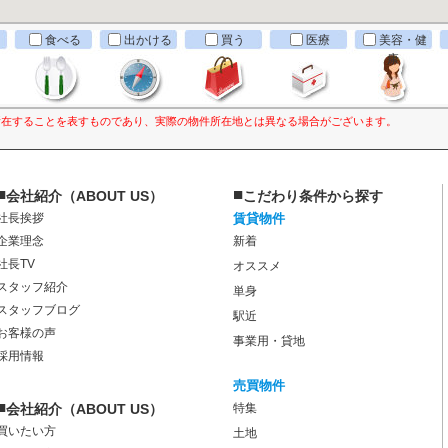
食べる
出かける
買う
医療
美容・健
康
所在することを表すものであり、実際の物件所在地とは異なる場合がございます。
■
■
会社紹介（ABOUT US）
こだわり条件から探す
社長挨拶
賃貸物件
企業理念
新着
社長TV
オススメ
スタッフ紹介
単身
スタッフブログ
駅近
お客様の声
事業用・貸地
採用情報
売買物件
■
会社紹介（ABOUT US）
特集
買いたい方
土地