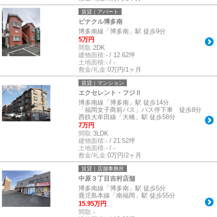
賃貸｜アパート
ピナクル博多南
博多南線「博多南」駅 徒歩9分
5万円
間取:
2DK
建物面積:
- / 12.62坪
土地面積:
- / -
敷金/礼金:
0万円/1ヶ月
賃貸｜マンション
エクセレント・フジⅡ
博多南線「博多南」駅 徒歩14分
「福岡女子商前バス」バス停下車 徒歩8分
西鉄大牟田線「大橋」駅 徒歩58分
7万円
間取:
3LDK
建物面積:
- / 21.52坪
土地面積:
- / -
敷金/礼金:
0万円/2ヶ月
賃貸｜店舗事務所
中原３丁目吉村店舗
博多南線「博多南」駅 徒歩5分
鹿児島本線「南福岡」駅 徒歩55分
15.95万円
間取:
-