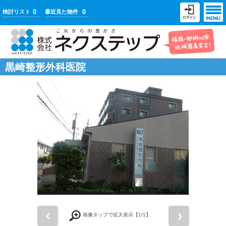
0
0
検討リスト
最近見た物件
黒崎整形外科医院
前
次
画像タップで拡大表示【
1
/1】