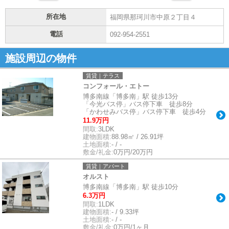
所在地
福岡県那珂川市中原２丁目４
電話
092-954-2551
施設周辺の物件
賃貸｜テラス
コンフォール・エトー
博多南線「博多南」駅 徒歩13分
「今光バス停」バス停下車 徒歩8分
「かわせみバス停」バス停下車 徒歩4分
11.9万円
間取:
3LDK
建物面積:
88.98㎡ / 26.91坪
土地面積:
- / -
敷金/礼金:
0万円/20万円
賃貸｜アパート
オルスト
博多南線「博多南」駅 徒歩10分
6.3万円
間取:
1LDK
建物面積:
- / 9.33坪
土地面積:
- / -
敷金/礼金:
0万円/1ヶ月